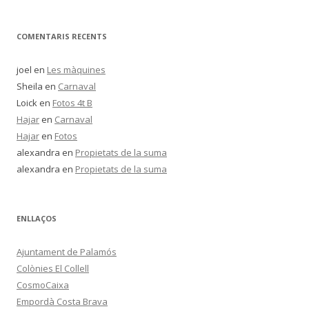
COMENTARIS RECENTS
joel
en
Les màquines
Sheila
en
Carnaval
Loick
en
Fotos 4t B
Hajar
en
Carnaval
Hajar
en
Fotos
alexandra
en
Propietats de la suma
alexandra
en
Propietats de la suma
ENLLAÇOS
Ajuntament de Palamós
Colònies El Collell
CosmoCaixa
Empordà Costa Brava