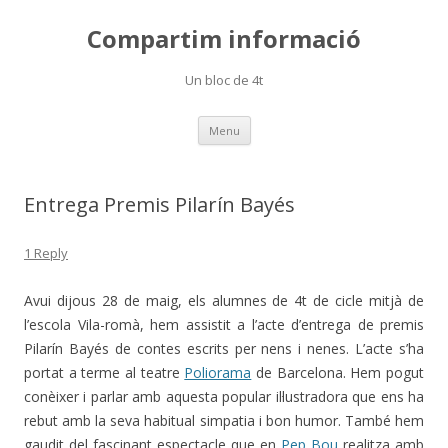
Compartim informació
Un bloc de 4t
Skip
Menu
to
content
Entrega Premis Pilarín Bayés
1 Reply
Avui dijous 28 de maig, els alumnes de 4t de cicle mitjà de
l’escola Vila-romà, hem assistit a l’acte d’entrega de premis
Pilarín Bayés de contes escrits per nens i nenes. L’acte s’ha
portat a terme al teatre
Poliorama
de Barcelona. Hem pogut
conèixer i parlar amb aquesta popular il·lustradora que ens ha
rebut amb la seva habitual simpatia i bon humor. També hem
gaudit del fascinant espectacle que en
Pep Bou
realitza amb