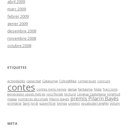
abril 2009
març 2009
febrer 2009
gener 2009
desembre 2008
novembre 2008
octubre 2008
ETIQUETES
actividades
capacitat
Catalunya
CobosMika
comarques
concurs
contes
contes nens nenes
dansa
fantasma
festa
fraccions
generador sopes lletres
jocs florals
lectura
Lengua Castellana
longitud
premis Pilarín Bayés
massa
nombres decimals
Pilarín bayés
primària
Sant Jordi
superfície
temps
univers
vocabulari anglès
volum
META