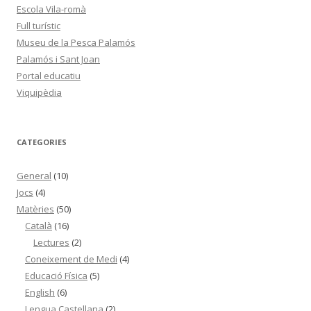
Escola Vila-romà
Full turístic
Museu de la Pesca Palamós
Palamós i Sant Joan
Portal educatiu
Viquipèdia
CATEGORIES
General
(10)
Jocs
(4)
Matèries
(50)
Català
(16)
Lectures
(2)
Coneixement de Medi
(4)
Educació Física
(5)
English
(6)
Lengua Castellana
(2)