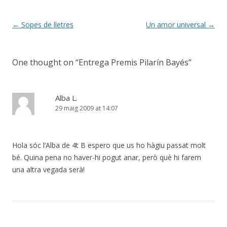
Post
←
Sopes de lletres
Un amor universal
→
navigation
One thought on “
Entrega Premis Pilarín Bayés
”
Alba L.
29 maig 2009 at 14:07
Hola sóc l’Alba de 4t B espero que us ho hàgiu passat molt
bé. Quina pena no haver-hi pogut anar, però què hi farem
una altra vegada serà!