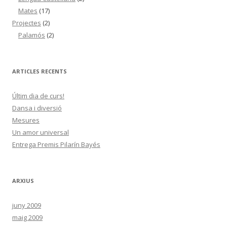
Mates
(17)
Projectes
(2)
Palamós
(2)
ARTICLES RECENTS
Últim dia de curs!
Dansa i diversió
Mesures
Un amor universal
Entrega Premis Pilarín Bayés
ARXIUS
juny 2009
maig 2009