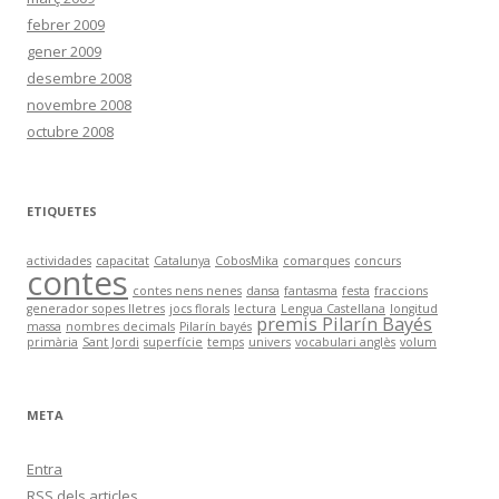
febrer 2009
gener 2009
desembre 2008
novembre 2008
octubre 2008
ETIQUETES
actividades
capacitat
Catalunya
CobosMika
comarques
concurs
contes
contes nens nenes
dansa
fantasma
festa
fraccions
generador sopes lletres
jocs florals
lectura
Lengua Castellana
longitud
premis Pilarín Bayés
massa
nombres decimals
Pilarín bayés
primària
Sant Jordi
superfície
temps
univers
vocabulari anglès
volum
META
Entra
RSS
dels articles