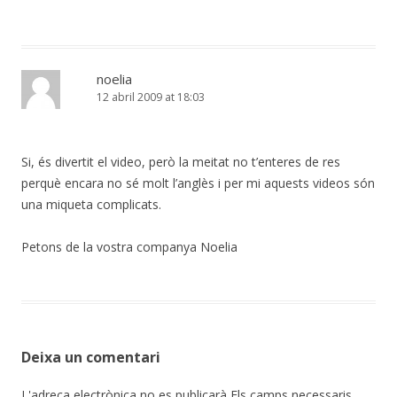
noelia
12 abril 2009 at 18:03
Si, és divertit el video, però la meitat no t’enteres de res
perquè encara no sé molt l’anglès i per mi aquests videos són
una miqueta complicats.
Petons de la vostra companya Noelia
Deixa un comentari
L'adreça electrònica no es publicarà
Els camps necessaris