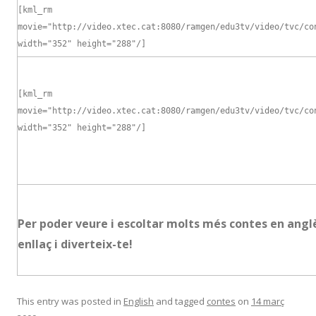
[kml_rm
movie="http://video.xtec.cat:8080/ramgen/edu3tv/video/tvc/co
width="352" height="288"/]
[kml_rm
movie="http://video.xtec.cat:8080/ramgen/edu3tv/video/tvc/co
width="352" height="288"/]
Per poder veure i escoltar molts més contes en anglè
enllaç i diverteix-te!
This entry was posted in
English
and tagged
contes
on
14 març