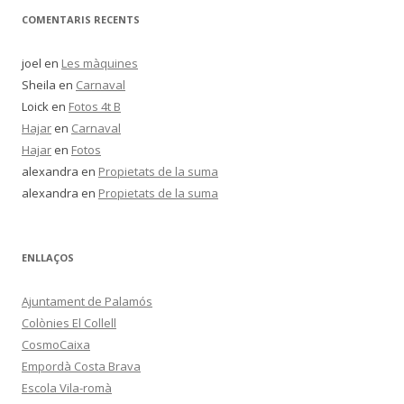
COMENTARIS RECENTS
joel
en
Les màquines
Sheila
en
Carnaval
Loick
en
Fotos 4t B
Hajar
en
Carnaval
Hajar
en
Fotos
alexandra
en
Propietats de la suma
alexandra
en
Propietats de la suma
ENLLAÇOS
Ajuntament de Palamós
Colònies El Collell
CosmoCaixa
Empordà Costa Brava
Escola Vila-romà