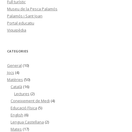
Full turístic
Museu de la Pesca Palamós
Palamós i Sant Joan
Portal educatiu
Viquipèdia
CATEGORIES
General
(10)
Jocs
(4)
Matèries
(50)
Català
(16)
Lectures
(2)
Coneixement de Medi
(4)
Educació Física
(5)
English
(6)
Lengua Castellana
(2)
Mates
(17)