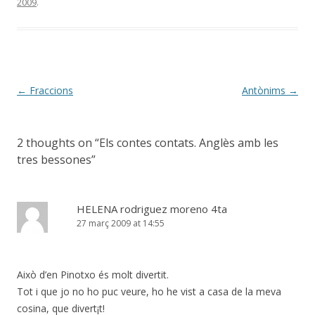
2009
.
Post
←
Fraccions
Antònims
→
navigation
2 thoughts on “
Els contes contats. Anglès amb les
tres bessones
”
HELENA rodriguez moreno 4ta
27 març 2009 at 14:55
Això d’en Pinotxo és molt divertit.
Tot i que jo no ho puc veure, ho he vist a casa de la meva
cosina, que divert¡t!