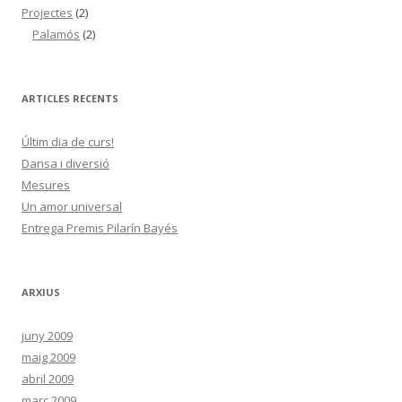
Projectes
(2)
Palamós
(2)
ARTICLES RECENTS
Últim dia de curs!
Dansa i diversió
Mesures
Un amor universal
Entrega Premis Pilarín Bayés
ARXIUS
juny 2009
maig 2009
abril 2009
març 2009