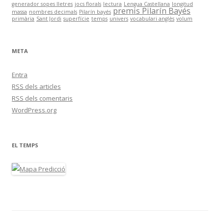
generador sopes lletres
jocs florals
lectura
Lengua Castellana
longitud
premis Pilarín Bayés
massa
nombres decimals
Pilarín bayés
primària
Sant Jordi
superfície
temps
univers
vocabulari anglès
volum
META
Entra
RSS
dels articles
RSS
dels comentaris
WordPress.org
EL TEMPS