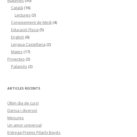
Matèries
(50)
Català
(16)
Lectures
(2)
Coneixement de Medi
(4)
Educació Física
(5)
English
(6)
Lengua Castellana
(2)
Mates
(17)
Projectes
(2)
Palamós
(2)
ARTICLES RECENTS
Últim dia de curs!
Dansa i diversió
Mesures
Un amor universal
Entrega Premis Pilarín Bayés