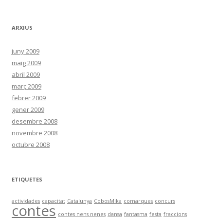
ARXIUS
juny 2009
maig 2009
abril 2009
març 2009
febrer 2009
gener 2009
desembre 2008
novembre 2008
octubre 2008
ETIQUETES
actividades
capacitat
Catalunya
CobosMika
comarques
concurs
contes
contes nens nenes
dansa
fantasma
festa
fraccions