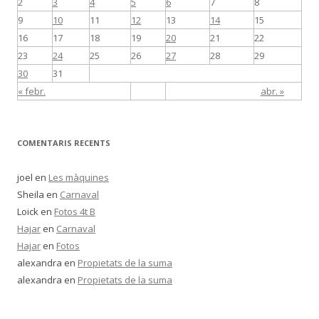
2
3
4
5
6
7
8
9
10
11
12
13
14
15
16
17
18
19
20
21
22
23
24
25
26
27
28
29
30
31
« febr.
abr. »
COMENTARIS RECENTS
joel
en
Les màquines
Sheila
en
Carnaval
Loick
en
Fotos 4t B
Hajar
en
Carnaval
Hajar
en
Fotos
alexandra
en
Propietats de la suma
alexandra
en
Propietats de la suma