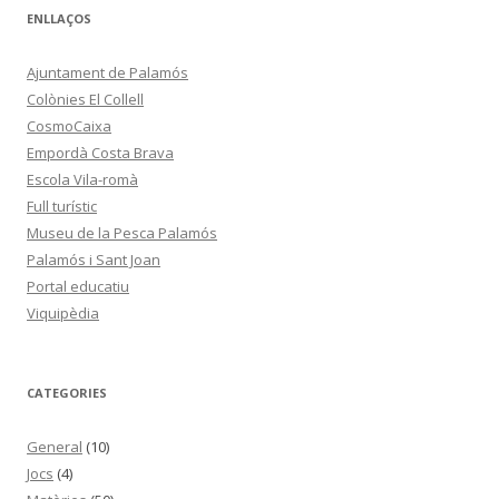
ENLLAÇOS
Ajuntament de Palamós
Colònies El Collell
CosmoCaixa
Empordà Costa Brava
Escola Vila-romà
Full turístic
Museu de la Pesca Palamós
Palamós i Sant Joan
Portal educatiu
Viquipèdia
CATEGORIES
General
(10)
Jocs
(4)