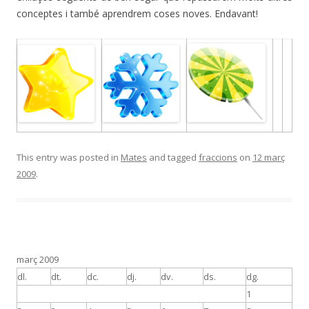
conceptes i també aprendrem coses noves. Endavant!
This entry was posted in
Mates
and tagged
fraccions
on
12 març
2009
.
març 2009
dl.
dt.
dc.
dj.
dv.
ds.
dg.
1