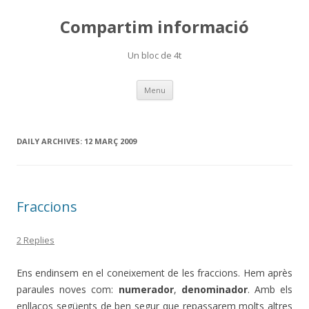
Compartim informació
Un bloc de 4t
Skip
Menu
to
content
DAILY ARCHIVES:
12 MARÇ 2009
Fraccions
2 Replies
Ens endinsem en el coneixement de les fraccions. Hem après
paraules noves com:
numerador
,
denominador
. Amb els
enllaços següents de ben segur que repassarem molts altres