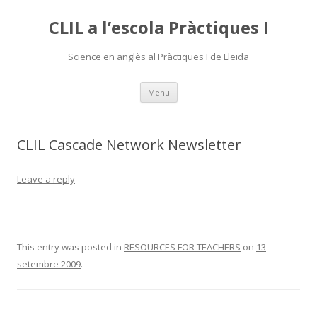
CLIL a l’escola Pràctiques I
Science en anglès al Pràctiques I de Lleida
Skip
Menu
to
content
CLIL Cascade Network Newsletter
Leave a reply
This entry was posted in
RESOURCES FOR TEACHERS
on
13
setembre 2009
.