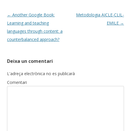
Post
←
Another Google Book:
Metodologia AICLE-CLIL-
navigation
Learning and teaching
EMILE
→
languages through content: a
counterbalanced approach?
Deixa un comentari
L'adreça electrònica no es publicarà
Comentari