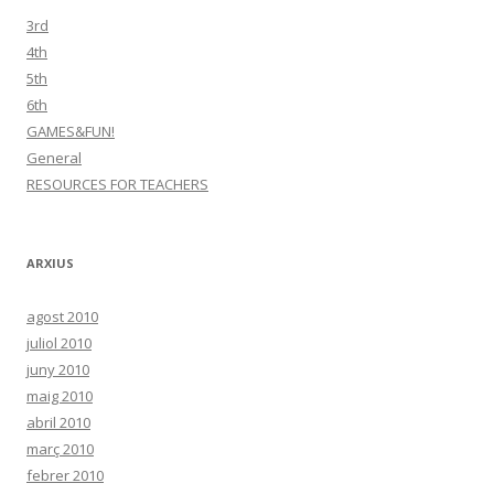
3rd
4th
5th
6th
GAMES&FUN!
General
RESOURCES FOR TEACHERS
ARXIUS
agost 2010
juliol 2010
juny 2010
maig 2010
abril 2010
març 2010
febrer 2010