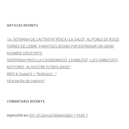
ARTICLES RECENTS
1a. SETMANA DE L’ACTIVITAT FÍSICA I LA SALUT, AL POBLE DE JESÚS
TERRES DE L’EBRE, PARATGES IDONIS PER ENTRENAR UN GRAN
NOMBRE D’ESPORTS
S’ENTRENA PROU LA COORDINACIÓ, L’HABILITAT, I LES HABILITATS
MOTORES, AL NOSTRE FUTBOL BASE?
INFO K-Super3 > “Notícies!…”
Una tarda de papers!
COMENTARIS RECENTS
mpinol36
en
JOC: El Llençol Matemàtic! > FASE 1