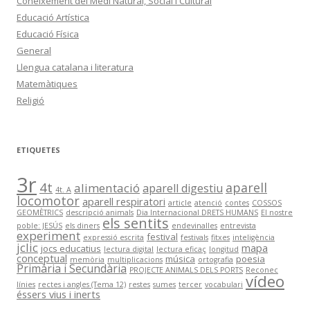
Coneixement del Medi Natural, Social i Cultural
Educació Artística
Educació Física
General
Llengua catalana i literatura
Matemàtiques
Religió
ETIQUETES
3r
4t
aparell
alimentació
aparell digestiu
4t. A
locomotor
aparell respiratori
article
atenció
contes
COSSOS
GEOMÈTRICS
descripció animals
Dia Internacional DRETS HUMANS
El nostre
els sentits
poble: JESÚS
els diners
endevinalles
entrevista
experiment
festival
expressió escrita
festivals
fitxes
inteligència
jclic
mapa
jocs educatius
lectura digital
lectura eficaç
longitud
conceptual
música
poesia
memòria
multiplicacions
ortografia
Primària i Secundària
PROJECTE ANIMALS DELS PORTS
Reconec
vídeo
línies
rectes i angles (Tema 12)
restes
sumes
tercer
vocabulari
éssers vius i inerts