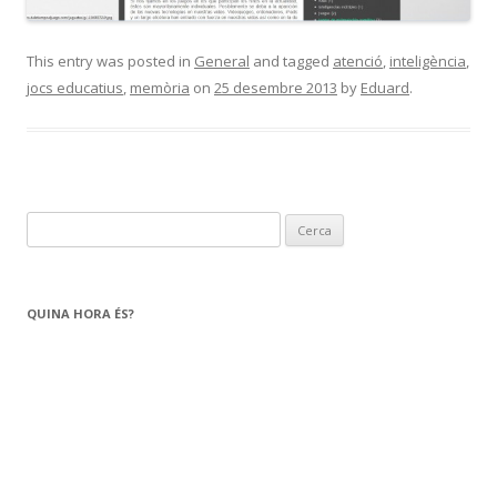
This entry was posted in
General
and tagged
atenció
,
inteligència
,
jocs educatius
,
memòria
on
25 desembre 2013
by
Eduard
.
C
e
r
c
QUINA HORA ÉS?
a
: