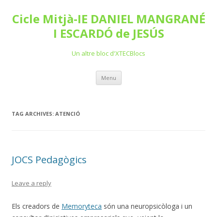
Cicle Mitjà-IE DANIEL MANGRANÉ
I ESCARDÓ de JESÚS
Un altre bloc d'XTECBlocs
Skip
Menu
to
content
TAG ARCHIVES:
ATENCIÓ
JOCS Pedagògics
Leave a reply
Els creadors de
Memoryteca
són una neuropsicòloga i un