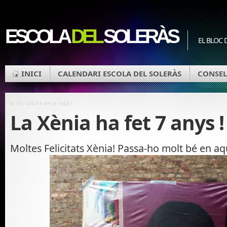
ESCOLA
DEL
SOLERÀS
EL BLOC 
INICI
CALENDARI ESCOLA DEL SOLERÀS
CONSEL
«
Els colors de la vida !
La Xènia ha fet 7 anys !
Moltes Felicitats Xènia! Passa-ho molt bé en aq