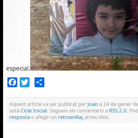
especial.
Facebook
Twitter
Comparteix
Aquest article va ser publicat per
Joan
a 24 de gener de
sota
Cicle Inicial
. Segueix els comentaris a
RSS 2.0
. Po
resposta
o afegir un
retroenllaç
al teu bloc.