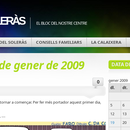
ERÀS
EL BLOC DEL NOSTRE CENTRE
DEL SOLERÀS
CONSELLS FAMILIARS
LA CALAIXERA
 de gener de 2009
DATA D
gener 2009
0
dl.
dt.
tornar a començar. Per fer més portador aquest primer dia,
5
6
12
13
, ….
19
20