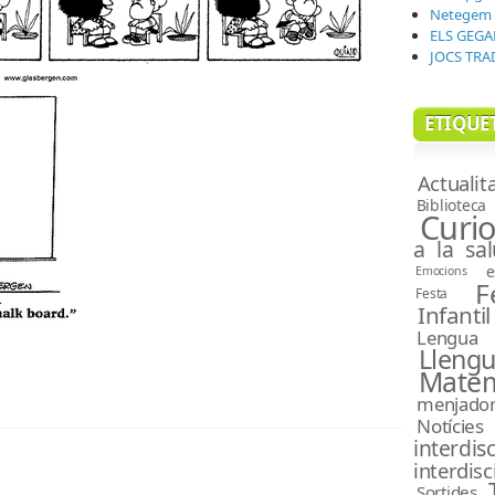
Netegem l
ELS GEGA
JOCS TRA
ETIQUET
Actualit
Biblioteca
Curio
a la sal
e
Emocions
F
Festa
Infantil
Lengua 
teix
Lle
Matem
menjado
Notícies
interdisc
interdisc
Sortides