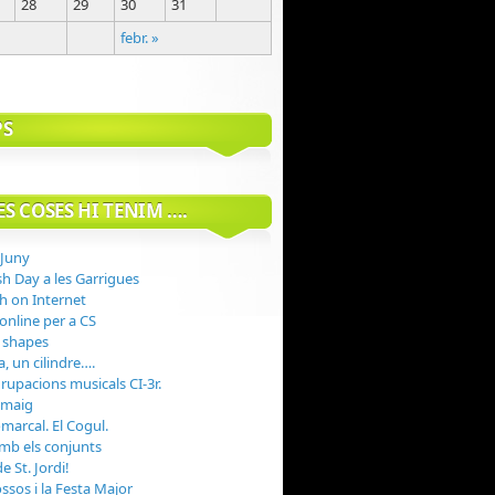
28
29
30
31
febr. »
PS
S COSES HI TENIM ….
 Juny
sh Day a les Garrigues
h on Internet
 online per a CS
 shapes
, un cilindre….
rupacions musicals CI-3r.
 maig
marcal. El Cogul.
mb els conjunts
 St. Jordi!
ssos i la Festa Major