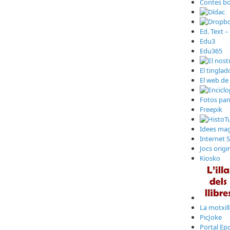
Contes bo
Ed. Text –
Edu3
Edu365
El tinglad
El web de 
Fotos pa
Freepik
Idees magi
Internet 
Jocs origi
Kiosko
La motxil
PicJoke
Portal Ep