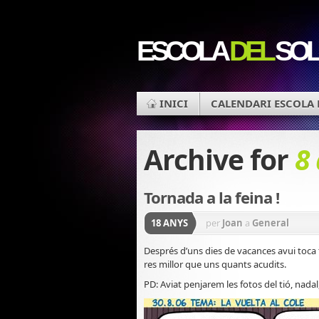
ESCOLA
DEL
SOL
INICI
CALENDARI ESCOLA 
Archive for
8
Tornada a la feina !
18 ANYS
per
Joan
a
General
Després d’uns dies de vacances avui toca 
res millor que uns quants acudits.
PD: Aviat penjarem les fotos del tió, nadal