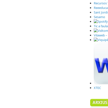
Recursos 
Reeeduca
Sant Jord
Sesamo
Tic a l’aula
Vilaweb – 
XTEC
ARXIUS