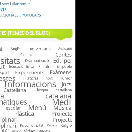
’hort i plantem!!!
NTS
DICIONALS I POPULARS
ES (TEMES DEL BLOC)
at
Aniversaris
Anglès
Avaluació
Contes
Cinema
sitats
Ed. per
Dramatització
ut
El bloc
El poble
Educació física
Exàmens
Experiments
sport
estes
Història
hort
Humor
Informacions
Jocs
Castellana
Llengua castellana
ngua catalana
Medi
àtiques
Menú
Música
r escolar
Plàstica
Projecte
iplinar
Projecte
iplinari
Religió
Psicomotricitat
Racons
TAC
Vídeo
Webs
Tutoria