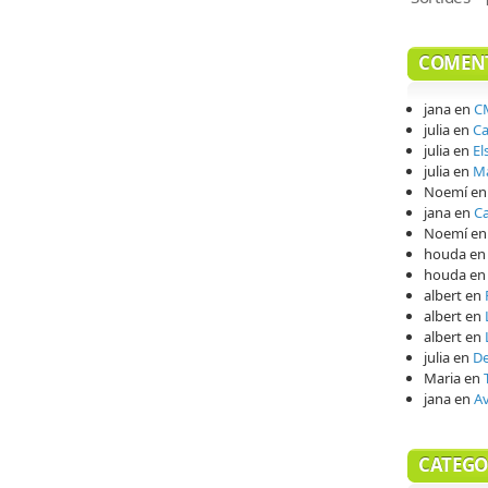
COMENT
jana
en
CM
julia
en
Ca
julia
en
El
julia
en
Ma
Noemí
e
jana
en
Ca
Noemí
e
houda
e
houda
e
albert
en
albert
en
albert
en
julia
en
De
Maria
en
jana
en
A
CATEGO