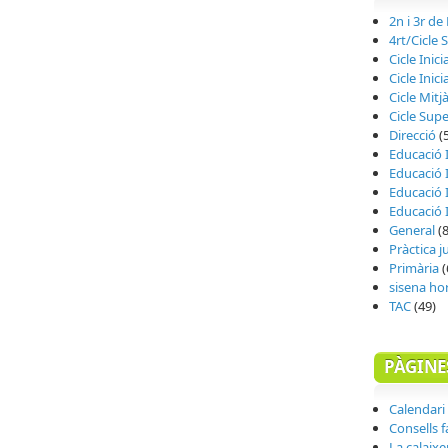
2n i 3r de
4rt/Cicle 
Cicle Inici
Cicle Inicia
Cicle Mitj
Cicle Supe
Direcció
(
Educació I
Educació I
Educació I
Educació I
General
(8
Pràctica 
Primària
(
sisena ho
TAC
(49)
PÀGINE
Calendari 
Consells f
La calaixe