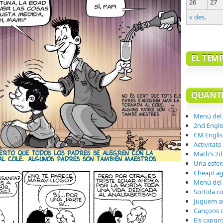
26
27
« des.
EL TEM
QUANTE
Menú del
2nd Engli
CM Englis
Activitats
Math’s 2d
Una esfera
Cheap! ag
Menú del
Sortida co
Juguem a
Cançons de
Els capgro