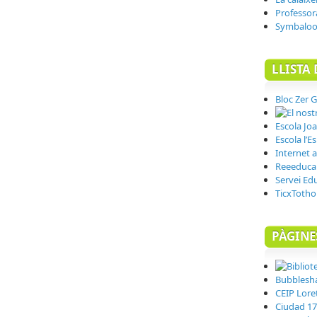
Professor
Symbalo
LLISTA 
Bloc Zer G
Escola Joa
Escola l’E
Internet a 
Reeeduca
Servei Ed
TicxToth
PÀGINE
Bubblesh
CEIP Lore
Ciudad 17