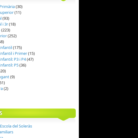
 Primària
(30)
Superior
(11)
al
(93)
l i 3r
(18)
à
(223)
rior
(252)
58)
nfantil
(175)
nfantil i Primer
(15)
nfantil: P3 i P4
(47)
nfantil: P5
(36)
20)
jugant
(9)
61)
ra
(2)
S
Escola del Soleràs
amiliars
ra