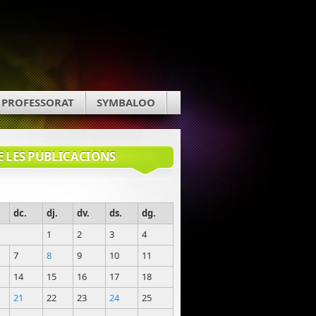
PROFESSORAT
SYMBALOO
E LES PUBLICACIONS
dc.
dj.
dv.
ds.
dg.
1
2
3
4
7
8
9
10
11
14
15
16
17
18
21
22
23
24
25