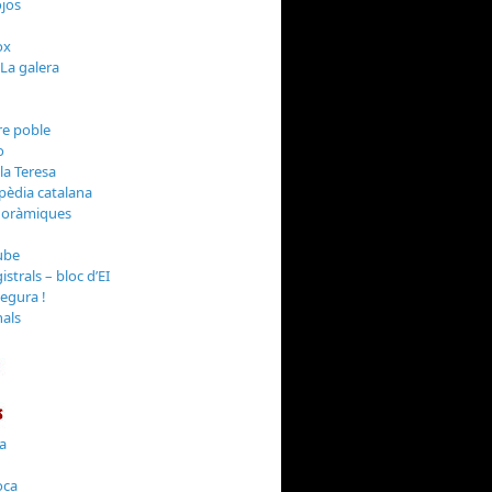
jos
 La galera
o
la Teresa
noràmiques
strals – bloc d’EI
Segura !
nals
la
oca