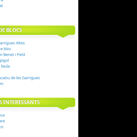
at
o
DE BLOCS
arrigues Altes
n Benet i Petit
spígol
l’aula
ucatiu de les Garrigues
om
S INTERESSANTS
are
to