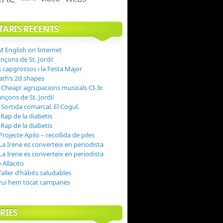
ARIS RECENTS
 English on Internet
nçons de St. Jordi!
s capgrossos i la Festa Major
th’s 2d shapes
n
Cheap! agrupacions musicals CI-3r.
nçons de St. Jordi!
n
Sortida comarcal. El Cogul.
n
Rap de la diabetis
n
Rap de la diabetis
Projecte Apilo – recollida de piles
La Irene es converteix en periodista
La Irene es converteix en periodista
 Allacito
Taller d’hàbits saludables
vui hem tocat campanes
RIES