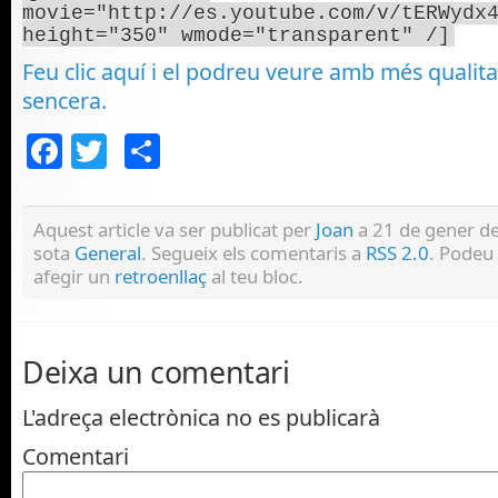
movie="http://es.youtube.com/v/tERWydx
height="350" wmode="transparent" /]
Feu clic aquí i el podreu veure amb més qualitat
sencera.
Facebook
Twitter
Comparteix
Aquest article va ser publicat per
Joan
a 21 de gener de
sota
General
. Segueix els comentaris a
RSS 2.0
. Podeu
afegir un
retroenllaç
al teu bloc.
Deixa un comentari
L'adreça electrònica no es publicarà
Comentari