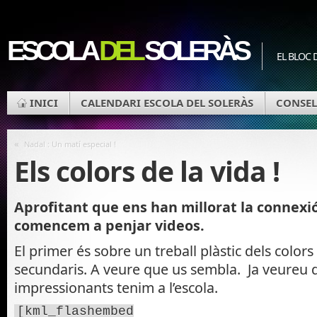
ESCOLA
DEL
SOLERÀS
EL BLOC 
INICI
CALENDARI ESCOLA DEL SOLERÀS
CONSEL
«
Nadal : Un matí especial !
Els colors de la vida !
Aprofitant que ens han millorat la connexió
comencem a penjar videos.
El primer és sobre un treball plàstic dels colors
secundaris. A veure que us sembla. Ja veureu q
impressionants tenim a l’escola.
[kml_flashembed