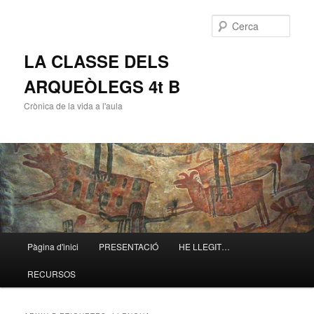
Cerca
LA CLASSE DELS
ARQUEÒLEGS 4t B
Crònica de la vida a l'aula
Menú
Pàgina d'inici
PRESENTACIÓ
HE LLEGIT…
Aneu
Aneu
principal
RECURSOS
al
al
contingut
contingut