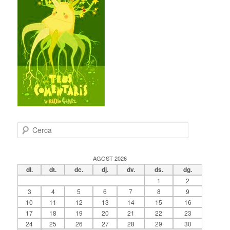
C
e
r
c
AGOST 2026
a
dl.
dt.
dc.
dj.
dv.
ds.
dg.
1
2
3
4
5
6
7
8
9
10
11
12
13
14
15
16
17
18
19
20
21
22
23
24
25
26
27
28
29
30