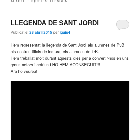
ARXIU D'ETIQUETES:
LLENGUA
principal
secundari
LLEGENDA DE SANT JORDI
Publicat el
28 abril 2015
per
jguiu4
Hem representat la llegenda de Sant Jordi als alumnes de P3B i
als nostres fillols de lectura, els alumnes de 1rB.
Hem treballat molt durant aquests dies per a convertir-nos en uns
grans actors i actrius i HO HEM ACONSEGUIT!!!
Ara ho veureu!