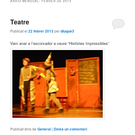
ARXIU MENSUAL:
FEBRER DE 2013
principal
secundari
Teatre
Publicat el
22 febrer 2013
per
dluque3
Vam anar a l’escorxador a veure “Històries Improssibles”
Publicat dins de
General
|
Deixa un comentari