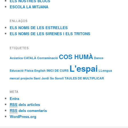
ELS NOSTRES BLOCS
ESCOLA LA MITJANA
ENLLAÇOS
ELS NOMS DE LES ESTRELLES
ELS NOMS DE LES SIRENES I ELS TRITONS
ETIQUETES
COS HUMÀ
Acústica
CATALÀ
Contaminació
Dance
L'espai
Educació Física
English
INICI DE CURS
LLengua
mercat
projecte
Sant Jordi
So
Soroll
TAULES DE MULTIPLICAR
META
Entra
RSS
dels articles
RSS
dels comentaris
WordPress.org