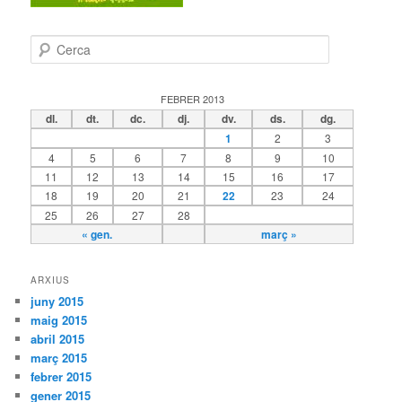
C
e
r
c
FEBRER 2013
a
dl.
dt.
dc.
dj.
dv.
ds.
dg.
1
2
3
4
5
6
7
8
9
10
11
12
13
14
15
16
17
18
19
20
21
22
23
24
25
26
27
28
« gen.
març »
ARXIUS
juny 2015
maig 2015
abril 2015
març 2015
febrer 2015
gener 2015