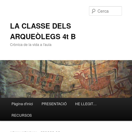
Cerca
LA CLASSE DELS
ARQUEÒLEGS 4t B
Crònica de la vida a l'aula
Menú
Pàgina d'inici
PRESENTACIÓ
HE LLEGIT…
Aneu
Aneu
principal
RECURSOS
al
al
contingut
contingut