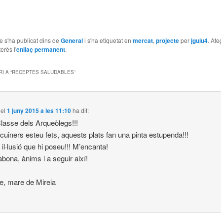
le s'ha publicat dins de
General
i s'ha etiquetat en
mercat
,
projecte
per
jguiu4
. Afe
erès l'
enllaç permanent
.
I A “
RECEPTES SALUDABLES
”
el
1 juny 2015 a les 11:10
ha dit:
lasse dels Arqueòlegs!!!
cuiners esteu fets, aquests plats fan una pinta estupenda!!!
 il·lusió que hi poseu!!! M’encanta!
bona, ànims i a seguir així!
, mare de Mireia