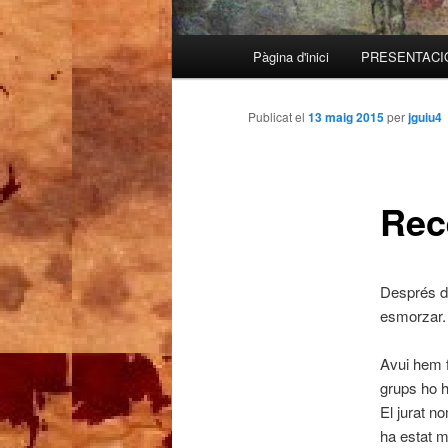
Menú
Pàgina d'inici
PRESENTACI
Aneu
principal
al
Publicat el
13 maig 2015
per
jguiu4
contingut
Rec
principal
Després de
esmorzar.
Avui hem f
grups ho h
El jurat no
ha estat mo