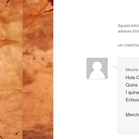
Aquest artic
adreces d'int
UN COMENTAR
Merche
Hola C
Quins 
I quina
Enhora
Merche