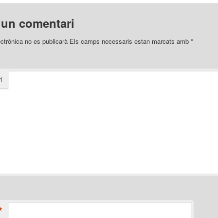
 un comentari
ectrònica no es publicarà
Els camps necessaris estan marcats amb
*
i
*