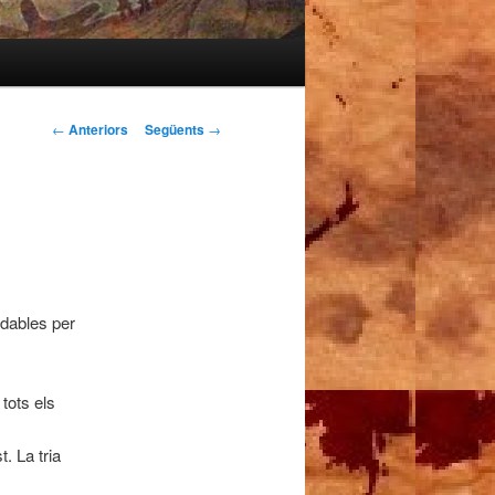
Navegació
←
Anteriors
Següents
→
pels
articles
udables per
tots els
t. La tria