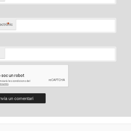
*
ectrònic