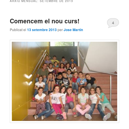
ARXIU MENSUAL:
SETEMBRE DE 2013
principal
secundari
Comencem el nou curs!
4
Publicat el
13 setembre 2013
per
Jose Martín