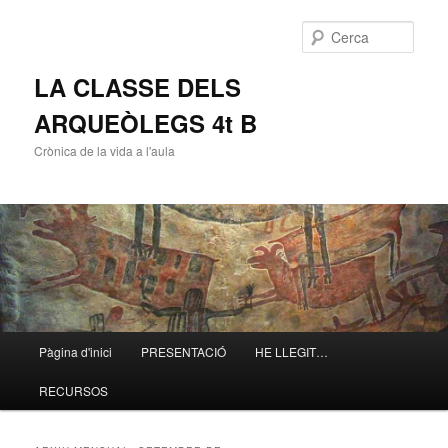
Cerca
LA CLASSE DELS
ARQUEÒLEGS 4t B
Crònica de la vida a l'aula
Menú
Pàgina d'inici
PRESENTACIÓ
HE LLEGIT…
Aneu
Aneu
principal
RECURSOS
al
al
contingut
contingut