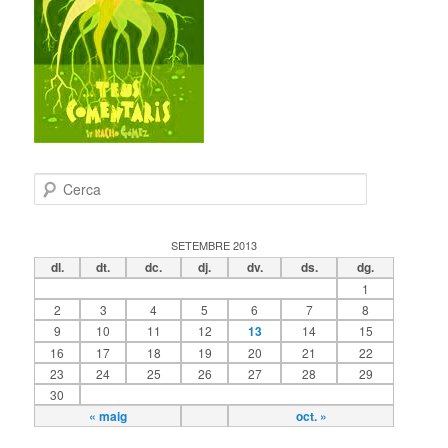
C
e
r
c
SETEMBRE 2013
a
dl.
dt.
dc.
dj.
dv.
ds.
dg.
1
2
3
4
5
6
7
8
9
10
11
12
13
14
15
16
17
18
19
20
21
22
23
24
25
26
27
28
29
30
« maig
oct. »