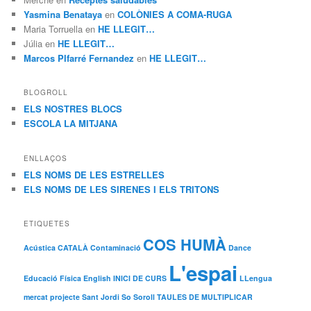
Yasmina Benataya
en
COLÒNIES A COMA-RUGA
Maria Torruella
en
HE LLEGIT…
Júlia
en
HE LLEGIT…
Marcos PIfarré Fernandez
en
HE LLEGIT…
BLOGROLL
ELS NOSTRES BLOCS
ESCOLA LA MITJANA
ENLLAÇOS
ELS NOMS DE LES ESTRELLES
ELS NOMS DE LES SIRENES I ELS TRITONS
ETIQUETES
COS HUMÀ
Acústica
CATALÀ
Contaminació
Dance
L'espai
Educació Física
English
INICI DE CURS
LLengua
mercat
projecte
Sant Jordi
So
Soroll
TAULES DE MULTIPLICAR