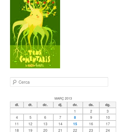
C
e
r
c
MARÇ 2013
a
dl.
dt.
dc.
dj.
dv.
ds.
dg.
1
2
3
4
5
6
7
8
9
10
11
12
13
14
15
16
17
18
19
20
21
22
23
24