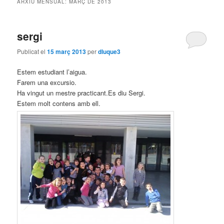
ARXIU MENSUAL:
MARÇ DE 2013
principal
secundari
sergi
Publicat el
15 març 2013
per
dluque3
Estem estudiant l’aigua.
Farem una excursio.
Ha vingut un mestre practicant.Es diu Sergi.
Estem molt contens amb ell.