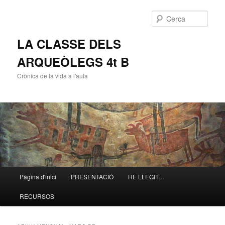
Cerca
LA CLASSE DELS
ARQUEÒLEGS 4t B
Crònica de la vida a l'aula
Menú
Pàgina d'inici
PRESENTACIÓ
HE LLEGIT…
Aneu
Aneu
principal
RECURSOS
al
al
contingut
contingut