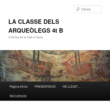
Cerca
LA CLASSE DELS
ARQUEÒLEGS 4t B
Crònica de la vida a l'aula
Menú
Pàgina d'inici
PRESENTACIÓ
HE LLEGIT…
Aneu
principal
RECURSOS
al
contingut