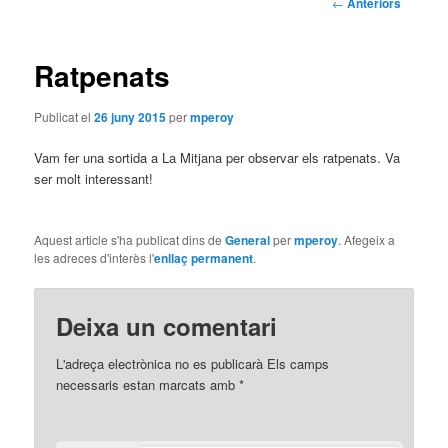
Navegació
←
Anteriors
pels
principal
articles
Ratpenats
Publicat el
26 juny 2015
per
mperoy
Vam fer una sortida a La Mitjana per observar els ratpenats. Va
ser molt interessant!
Aquest article s'ha publicat dins de
General
per
mperoy
. Afegeix a
les adreces d'interès l'
enllaç permanent
.
Deixa un comentari
L'adreça electrònica no es publicarà
Els camps
necessaris estan marcats amb
*