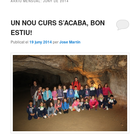
ARXIU MENSUAL:
JUNY DE 2014
principal
secundari
UN NOU CURS S’ACABA, BON
ESTIU!
Publicat el
19 juny 2014
per
Jose Martín