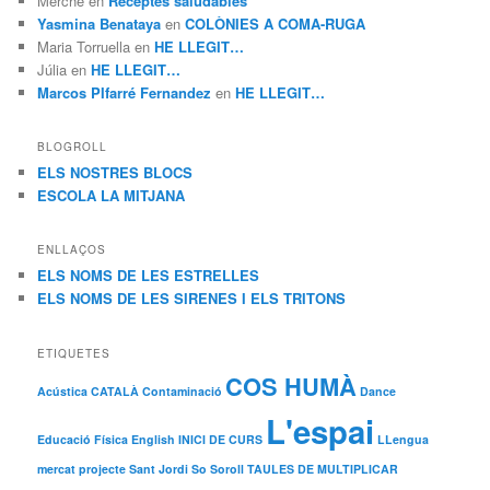
Merche
en
Receptes saludables
Yasmina Benataya
en
COLÒNIES A COMA-RUGA
Maria Torruella
en
HE LLEGIT…
Júlia
en
HE LLEGIT…
Marcos PIfarré Fernandez
en
HE LLEGIT…
BLOGROLL
ELS NOSTRES BLOCS
ESCOLA LA MITJANA
ENLLAÇOS
ELS NOMS DE LES ESTRELLES
ELS NOMS DE LES SIRENES I ELS TRITONS
ETIQUETES
COS HUMÀ
Acústica
CATALÀ
Contaminació
Dance
L'espai
Educació Física
English
INICI DE CURS
LLengua
mercat
projecte
Sant Jordi
So
Soroll
TAULES DE MULTIPLICAR