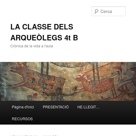
Cerca
LA CLASSE DELS
ARQUEÒLEGS 4t B
Crònica de la vida a l'aula
Menú
Pàgina d'inici
PRESENTACIÓ
HE LLEGIT…
Aneu
Aneu
principal
RECURSOS
al
al
contingut
contingut