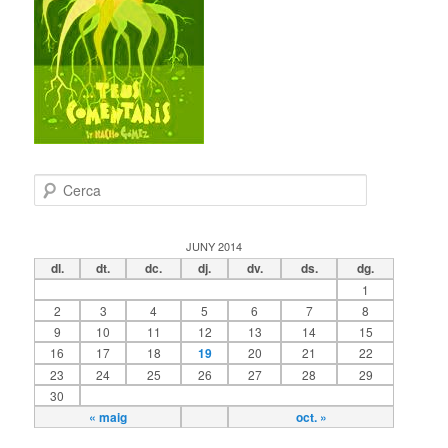
C
e
r
c
JUNY 2014
a
dl.
dt.
dc.
dj.
dv.
ds.
dg.
1
2
3
4
5
6
7
8
9
10
11
12
13
14
15
16
17
18
19
20
21
22
23
24
25
26
27
28
29
30
« maig
oct. »