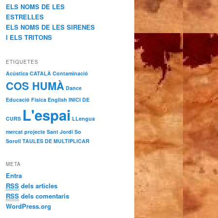
ELS NOMS DE LES
ESTRELLES
ELS NOMS DE LES SIRENES
I ELS TRITONS
ETIQUETES
Acústica
CATALÀ
Contaminació
COS HUMÀ
Dance
Educació Física
English
INICI DE
L'espai
CURS
LLengua
mercat
projecte
Sant Jordi
So
Soroll
TAULES DE MULTIPLICAR
META
Entra
RSS
dels articles
RSS
dels comentaris
WordPress.org