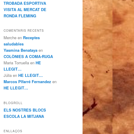
TROBADA ESPORTIVA
VISITA AL MERCAT DE
RONDA FLEMING
COMENTARIS RECENTS
Merche
en
Receptes
saludables
Yasmina Benataya
en
COLÒNIES A COMA-RUGA
Maria Torruella
en
HE
LLEGIT…
Júlia
en
HE LLEGIT…
Marcos PIfarré Fernandez
en
HE LLEGIT…
BLOGROLL
ELS NOSTRES BLOCS
ESCOLA LA MITJANA
ENLLAÇOS