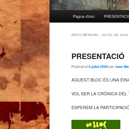
Menú
Pàgina d'inici
PRESENTACI
Aneu
Aneu
principal
al
al
ARXIU MENSUAL:
JULIOL DE 2009
contingut
contingut
PRESENTACIÓ
principal
secundari
Publicat el
6 juliol 2009
per
Jose Mar
AQUEST BLOC ÉS UNA EINA
VOL SER LA CRÒNICA DEL 
ESPEREM LA PARTICIPACIÓ