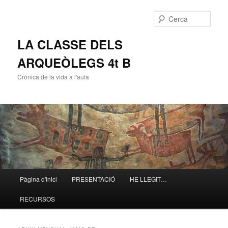
Cerca
LA CLASSE DELS
ARQUEÒLEGS 4t B
Crònica de la vida a l'aula
Menú
Pàgina d'inici
PRESENTACIÓ
HE LLEGIT…
Aneu
Aneu
principal
RECURSOS
al
al
contingut
contingut