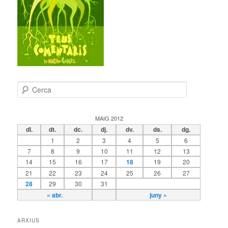
C
e
r
c
MAIG 2012
a
dl.
dt.
dc.
dj.
dv.
ds.
dg.
1
2
3
4
5
6
7
8
9
10
11
12
13
14
15
16
17
18
19
20
21
22
23
24
25
26
27
28
29
30
31
« abr.
juny »
ARXIUS