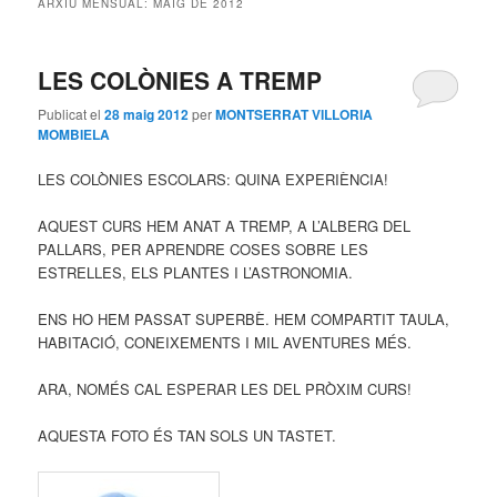
ARXIU MENSUAL:
MAIG DE 2012
principal
secundari
LES COLÒNIES A TREMP
Publicat el
28 maig 2012
per
MONTSERRAT VILLORIA
MOMBIELA
LES COLÒNIES ESCOLARS: QUINA EXPERIÈNCIA!
AQUEST CURS HEM ANAT A TREMP, A L’ALBERG DEL
PALLARS, PER APRENDRE COSES SOBRE LES
ESTRELLES, ELS PLANTES I L’ASTRONOMIA.
ENS HO HEM PASSAT SUPERBÈ. HEM COMPARTIT TAULA,
HABITACIÓ, CONEIXEMENTS I MIL AVENTURES MÉS.
ARA, NOMÉS CAL ESPERAR LES DEL PRÒXIM CURS!
AQUESTA FOTO ÉS TAN SOLS UN TASTET.