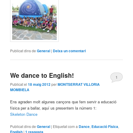
Publicat dins de
General
|
Deixa un comentari
We dance to English!
1
Publicat el
18 maig 2012
per
MONTSERRAT VILLORIA
MOMBIELA
Ens agraden molt algunes cançons que fem servir a educació
física per a ballar, aquí us presentem la número 1:
Skeleton Dance
Publicat dins de
General
|
Etiquetat com a
Dance
,
Educació Física
,
English
|
1
resposta