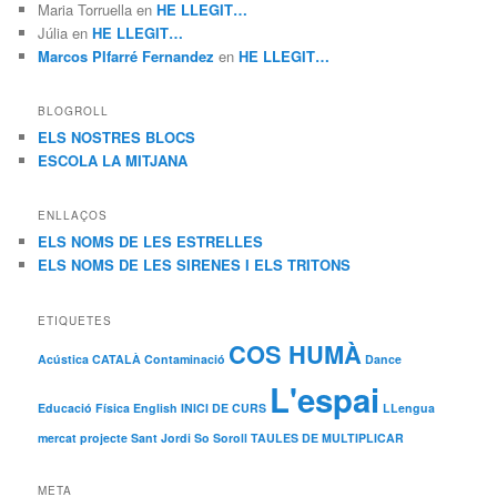
Maria Torruella
en
HE LLEGIT…
Júlia
en
HE LLEGIT…
Marcos PIfarré Fernandez
en
HE LLEGIT…
BLOGROLL
ELS NOSTRES BLOCS
ESCOLA LA MITJANA
ENLLAÇOS
ELS NOMS DE LES ESTRELLES
ELS NOMS DE LES SIRENES I ELS TRITONS
ETIQUETES
COS HUMÀ
Acústica
CATALÀ
Contaminació
Dance
L'espai
Educació Física
English
INICI DE CURS
LLengua
mercat
projecte
Sant Jordi
So
Soroll
TAULES DE MULTIPLICAR
META