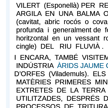
VILERT (Esponellà) PER R
ARGILA EN UNA BALMA 
(cavitat, abric rocós o cov
profunda i generalment de f
horitzontal en un vessant r
cingle) DEL RIU FLUVIÀ .
I ENCARA, TAMBÉ VISITE
INDÚSTRIA
ÀRIDS JAUME 
D’ORFES (Vilademuls). EL
MATÈRIES PRIMERES MI
EXTRETES DE LA TERRA
UTILITZADES, DESPRÉS 
PROCESSOS DE TRITURA