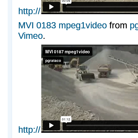
http://
MVI 0183 mpeg1video
from
p
Vimeo
.
http://