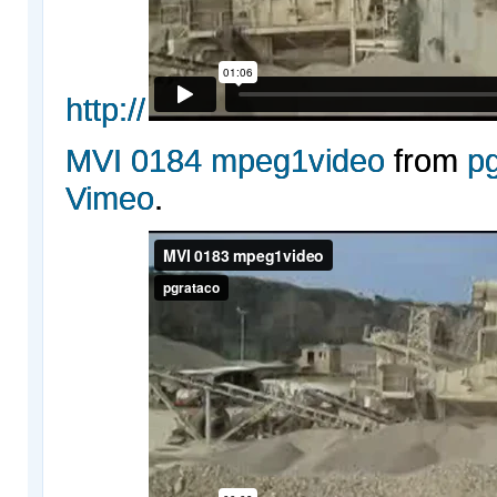
http://
MVI 0184 mpeg1video
from
p
Vimeo
.