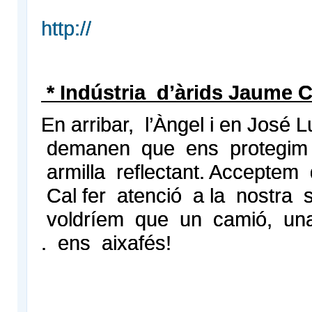
http://
* Indústria d’àrids Jaume 
En arribar, l’Àngel i en José L
demanen que ens protegi
armilla reflectant. Acceptem
Cal fer atenció a la nostra 
voldríem que un camió, un
. ens aixafés!