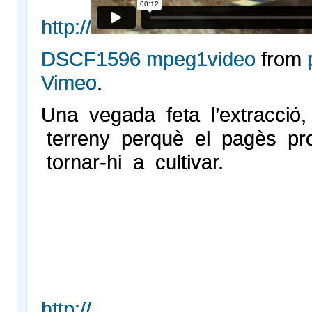
http://
DSCF1596 mpeg1video
from
Vimeo
.
Una vegada feta l’extracció,
terreny perquè el pagès pro
tornar-hi a cultivar.
http://