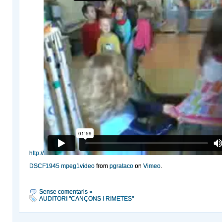
http://
DSCF1945 mpeg1video
from
pgrataco
on
Vimeo
.
Sense comentaris »
AUDITORI "CANÇONS I RIMETES"