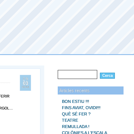
29
03
2014
Articles recents
FERIR
BON ESTIU !!!
FINS AVIAT, OVIDI!!!
ARGOL…
QUÈ SÉ FER ?
TEATRE
REMULLADA !
COLÒNIES A L’ESCALA