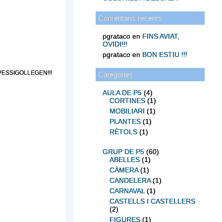
Comentaris recents
pgrataco
en
FINS AVIAT,
OVIDI!!!
pgrataco
en
BON ESTIU !!!
SSIGOLLEGEN!!!
Categories
AULA DE P5
(4)
CORTINES
(1)
MOBILIARI
(1)
PLANTES
(1)
RÈTOLS
(1)
GRUP DE P5
(60)
ABELLES
(1)
CÀMERA
(1)
CANDELERA
(1)
CARNAVAL
(1)
CASTELLS I CASTELLERS
(2)
FIGURES
(1)