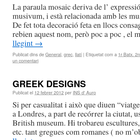
La paraula mosaic deriva de l’ expressió
musivum, i està relacionada amb les mus
De fet tota decoració feta en llocs consa
rebien aquest nom, però poc a poc , el
llegint
→
Publicat dins de
General
,
grec
,
llatí
|
Etiquetat com a
1r Batx. 2
un comentari
GREEK DESIGNS
Publicat el
12 febrer 2012
per
INS d' Auro
Si per casualitat i això que diuen “viat
a Londres, a part de recórrer la ciutat, u
British museum. Hi trobareu escultures,
etc. tant gregues com romanes ( no m’