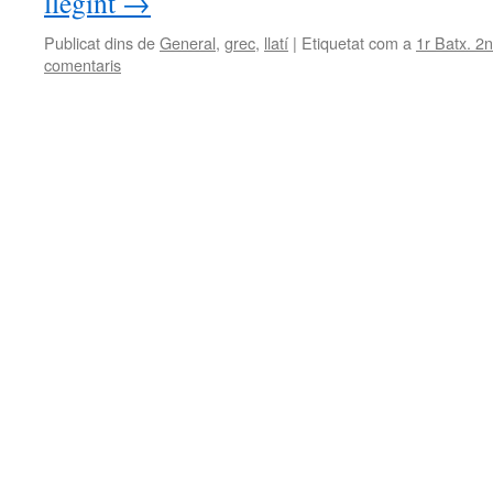
llegint
→
Publicat dins de
General
,
grec
,
llatí
|
Etiquetat com a
1r Batx. 2n
comentaris