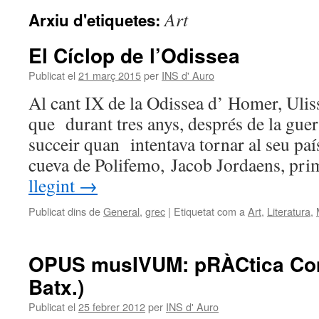
Art
Arxiu d'etiquetes:
El Cíclop de l’Odissea
Publicat el
21 març 2015
per
INS d' Auro
Al cant IX de la Odissea d’ Homer, Uliss
que durant tres anys, després de la guer
succeir quan intentava tornar al seu paí
cueva de Polifemo, Jacob Jordaens, pr
llegint
→
Publicat dins de
General
,
grec
|
Etiquetat com a
Art
,
Literatura
,
OPUS musIVUM: pRÀCtica Com
Batx.)
Publicat el
25 febrer 2012
per
INS d' Auro