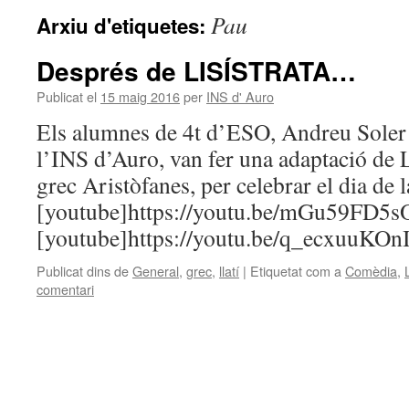
Pau
Arxiu d'etiquetes:
Després de LISÍSTRATA…
Publicat el
15 maig 2016
per
INS d' Auro
Els alumnes de 4t d’ESO, Andreu Soler 
l’INS d’Auro, van fer una adaptació de Li
grec Aristòfanes, per celebrar el dia de 
[youtube]https://youtu.be/mGu59FD5sO
[youtube]https://youtu.be/q_ecxuuKOnI
Publicat dins de
General
,
grec
,
llatí
|
Etiquetat com a
Comèdia
,
comentari