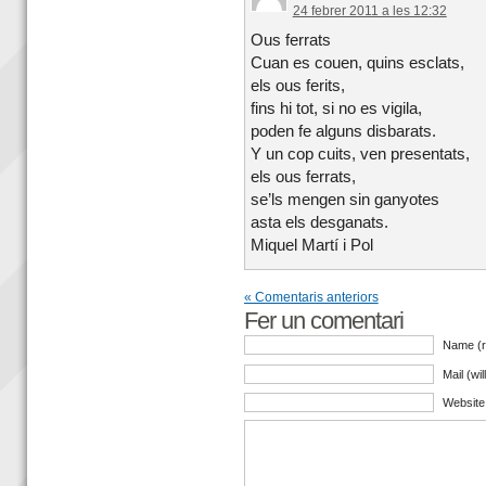
24 febrer 2011 a les 12:32
Ous ferrats
Cuan es couen, quins esclats,
els ous ferits,
fins hi tot, si no es vigila,
poden fe alguns disbarats.
Y un cop cuits, ven presentats,
els ous ferrats,
se’ls mengen sin ganyotes
asta els desganats.
Miquel Martí i Pol
« Comentaris anteriors
Fer un comentari
Name (r
Mail (wi
Website