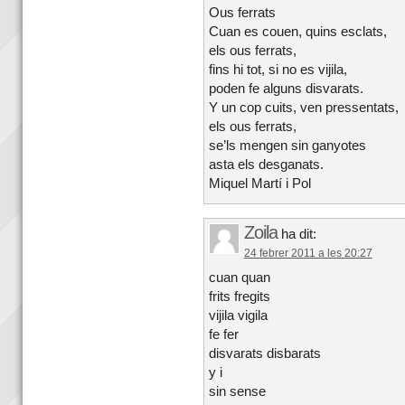
Ous ferrats
Cuan es couen, quins esclats,
els ous ferrats,
fins hi tot, si no es vijila,
poden fe alguns disvarats.
Y un cop cuits, ven pressentats,
els ous ferrats,
se’ls mengen sin ganyotes
asta els desganats.
Miquel Martí i Pol
Zoila
ha dit:
24 febrer 2011 a les 20:27
cuan quan
frits fregits
vijila vigila
fe fer
disvarats disbarats
y i
sin sense