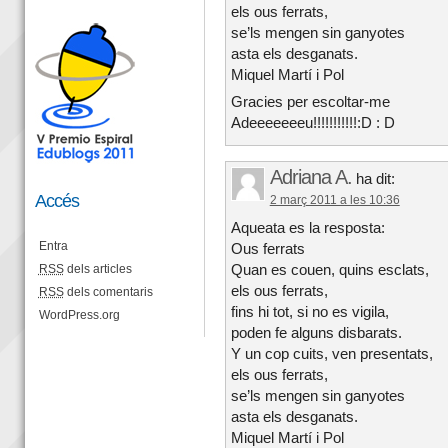
els ous ferrats,
se’ls mengen sin ganyotes
asta els desganats.
Miquel Martí i Pol
Gracies per escoltar-me
Adeeeeeeeu!!!!!!!!!!!:D : D
Adriana A.
ha dit:
Accés
2 març 2011 a les 10:36
Aqueata es la resposta:
Entra
Ous ferrats
Quan es couen, quins esclats,
RSS
dels articles
els ous ferrats,
RSS
dels comentaris
fins hi tot, si no es vigila,
WordPress.org
poden fe alguns disbarats.
Y un cop cuits, ven presentats,
els ous ferrats,
se’ls mengen sin ganyotes
asta els desganats.
Miquel Martí i Pol