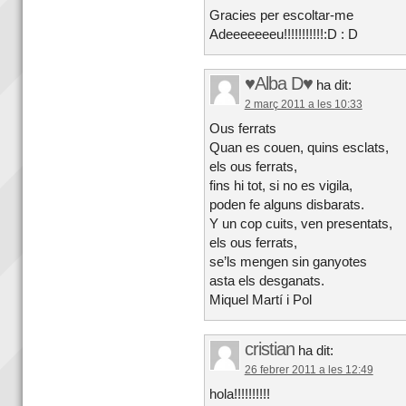
Gracies per escoltar-me
Adeeeeeeeu!!!!!!!!!!!:D : D
♥Alba D♥
ha dit:
2 març 2011 a les 10:33
Ous ferrats
Quan es couen, quins esclats,
els ous ferrats,
fins hi tot, si no es vigila,
poden fe alguns disbarats.
Y un cop cuits, ven presentats,
els ous ferrats,
se’ls mengen sin ganyotes
asta els desganats.
Miquel Martí i Pol
cristian
ha dit:
26 febrer 2011 a les 12:49
hola!!!!!!!!!!