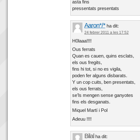
asta fins
pressentats presentats
Aaron*/*
ha dit:
24 febrer 2011 a les 17:52
H0laaa!!!!
Ous ferrats
Quan es cauen, quins esclats,
els ous fregits,
fins hi tot, si no es vigila,
poden fer alguns disbarats.
Y un cop cuits, ben presentats,
els ous ferrats,
se’ls mengen sense ganyotes
fins els desganats.
Miquel Martí i Pol
Adeuu !!!!
Bilal
ha dit: