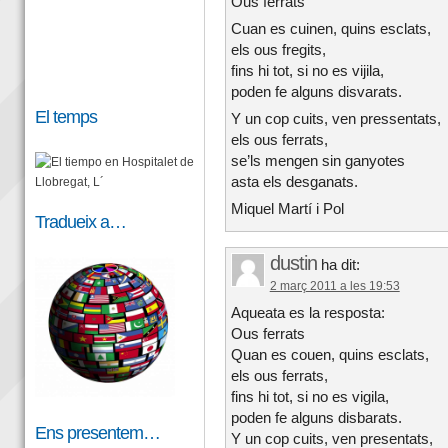
Ous ferrats
Cuan es cuinen, quins esclats,
els ous fregits,
fins hi tot, si no es vijila,
poden fe alguns disvarats.
El temps
Y un cop cuits, ven pressentats,
els ous ferrats,
se’ls mengen sin ganyotes
asta els desganats.
Miquel Martí i Pol
Tradueix a…
dustin
ha dit:
2 març 2011 a les 19:53
Aqueata es la resposta:
Ous ferrats
Quan es couen, quins esclats,
els ous ferrats,
fins hi tot, si no es vigila,
poden fe alguns disbarats.
Ens presentem…
Y un cop cuits, ven presentats,