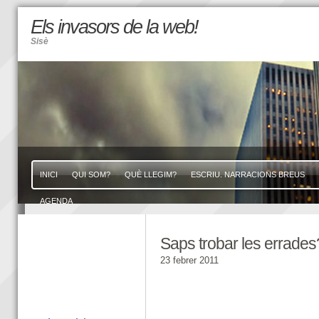
Els invasors de la web!
Sisè
INICI
QUI SOM?
QUÈ LLEGIM?
ESCRIU. NARRACIONS BREUS
AGENDA
Saps trobar les errades
23 febrer 2011