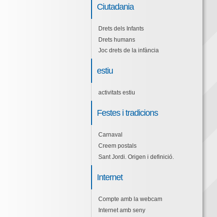
Ciutadania
Drets dels Infants
Drets humans
Joc drets de la infància
estiu
activitats estiu
Festes i tradicions
Carnaval
Creem postals
Sant Jordi. Origen i definició.
Internet
Compte amb la webcam
Internet amb seny