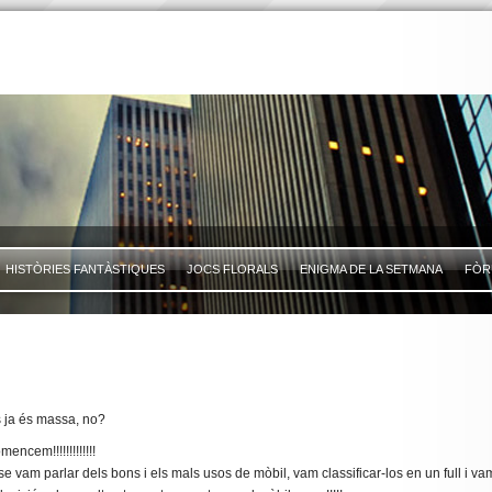
HISTÒRIES FANTÀSTIQUES
JOCS FLORALS
ENIGMA DE LA SETMANA
FÒR
ts ja és massa, no?
ncem!!!!!!!!!!!!!
asse vam parlar dels bons i els mals usos de mòbil, vam classificar-los en un full i 