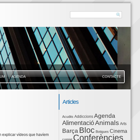
UM
AGENDA
CONTACTE
Articles
Agenda
Addiccions
Acudits
Animals
Alimentació
Arts
Bloc
Barça
Cinema
Botigues
vam explicar vídeos que havíem
Conferències
comiat