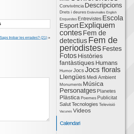
Descripcions
Convivència
Drets i deures
Endevinalles
English
Escola
Entrevistes
Enquestes
Expliquem
Esport
S
contes
Fem de
Fem de
Saps trobar les errades? (21)
»
detectius
periodistes
Festes
Fotos
Històries
fantàstiques
Humans
Jocs florals
Jocs
Humor
Llengües
Medi Ambient
Música
Monuments
Personatges
Planetes
Plàstica
Publicitat
Poemes
Salut
Tecnologies
Televisió
Videos
Vacunes
Calendari