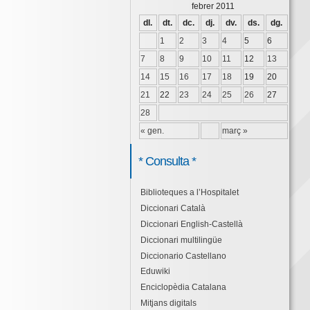
febrer 2011
dl.
dt.
dc.
dj.
dv.
ds.
dg.
1
2
3
4
5
6
7
8
9
10
11
12
13
14
15
16
17
18
19
20
21
22
23
24
25
26
27
28
« gen.
març »
* Consulta *
Biblioteques a l’Hospitalet
Diccionari Català
Diccionari English-Castellà
Diccionari multilingüe
Diccionario Castellano
Eduwiki
Enciclopèdia Catalana
Mitjans digitals