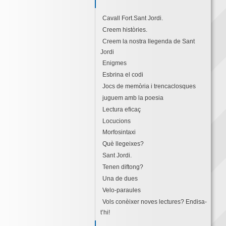
Cavall Fort.Sant Jordi.
Creem històries.
Creem la nostra llegenda de Sant
Jordi
Enigmes
Esbrina el codi
Jocs de memòria i trencaclosques
juguem amb la poesia
Lectura eficaç
Locucions
Morfosintaxi
Què llegeixes?
Sant Jordi.
Tenen diftong?
Una de dues
Velo-paraules
Vols conèixer noves lectures? Endisa-
t’hi!