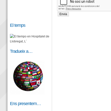
El temps
Tradueix a…
Ens presentem…