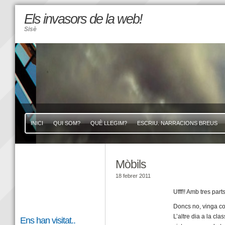
Els invasors de la web!
Sisè
INICI
QUI SOM?
QUÈ LLEGIM?
ESCRIU. NARRACIONS BREUS
Mòbils
18 febrer 2011
Ufff!! Amb tres par
Doncs no, vinga come
L’altre dia a la cl
Ens han visitat..