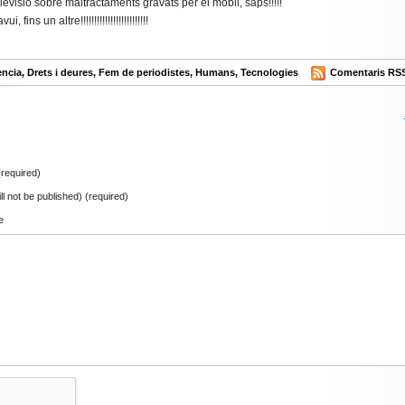
elevisió sobre maltractaments gravats per el mòbil, saps!!!!!
, fins un altre!!!!!!!!!!!!!!!!!!!!!!!!!
ència
,
Drets i deures
,
Fem de periodistes
,
Humans
,
Tecnologies
Comentaris RS
required)
ill not be published) (required)
e