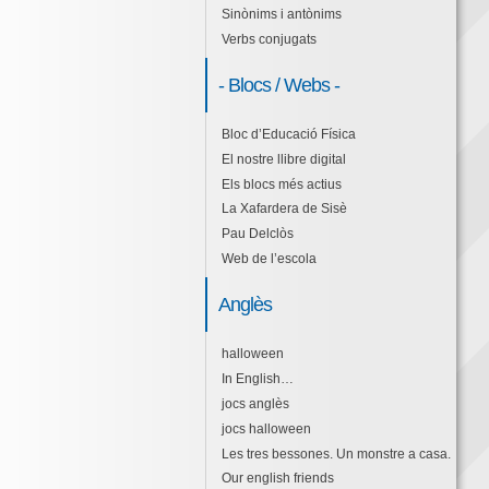
Sinònims i antònims
Verbs conjugats
- Blocs / Webs -
Bloc d’Educació Física
El nostre llibre digital
Els blocs més actius
La Xafardera de Sisè
Pau Delclòs
Web de l’escola
Anglès
halloween
In English…
jocs anglès
jocs halloween
Les tres bessones. Un monstre a casa.
Our english friends