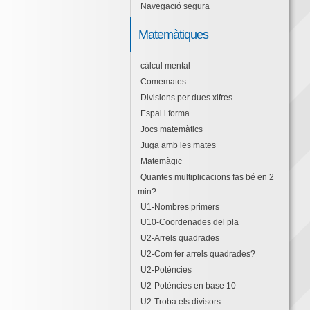
Navegació segura
Matemàtiques
càlcul mental
Comemates
Divisions per dues xifres
Espai i forma
Jocs matemàtics
Juga amb les mates
Matemàgic
Quantes multiplicacions fas bé en 2
min?
U1-Nombres primers
U10-Coordenades del pla
U2-Arrels quadrades
U2-Com fer arrels quadrades?
U2-Potències
U2-Potències en base 10
U2-Troba els divisors