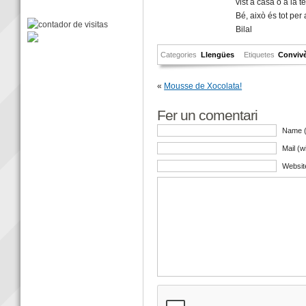
vist a casa o a la t
Bé, això és tot per avui
Bilal
Categories
Llengües
Etiquetes
Conviv
«
Mousse de Xocolata!
Fer un comentari
Name (
Mail (w
Websit