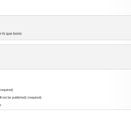
ar-hi que bonic
required)
ill not be published) (required)
e