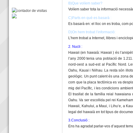
B)Que volíem saber?
Volíem saber tota la informació necessàr
C)Parts en què es basarà :
Es basarà en: el lloc on es troba, com 
D)On hem trobat l’informació:
L’hem trobat a Internet, llibres i enciclop
2. Nucli :
Hawaii (en hawaià: Hawaii ) és l’arxipèla
l’any 2000 tenia una població de 1.211.5
nord-oest a sud-est al Pacífic Nord. Le
Oahu, Kauai i Niihau. La resta són illot
geològic. Un punt calent és una zona de
com que la placa tectònica es va desplaç
mig del Pacífic, i les condicions ambien
El trasllat de la família reial hawaiana
Oahu. Va ser escollida pel rei Kamehameha
Hawaii, Kahului, a Maui, i Lihuʻe, a Kau
legal del hawaià en tot tipus de document
3.Conclusió :
Ens ha agradat parlar-vos d’aquest tema