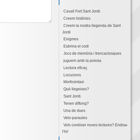
Cavall Fort.Sant Jordi.
Creem històries.
Creem la nostra llegenda de Sant
Jordi
Enigmes
Esbrina el codi
Jocs de memòria i trencaclosques
juguem amb la poesia
Lectura eficaç
Locucions
Morfosintaxi
Què llegeixes?
Sant Jordi.
Tenen diftong?
Una de dues
Velo-paraules
Vols conèixer noves lectures? Endisa-
t’hi!