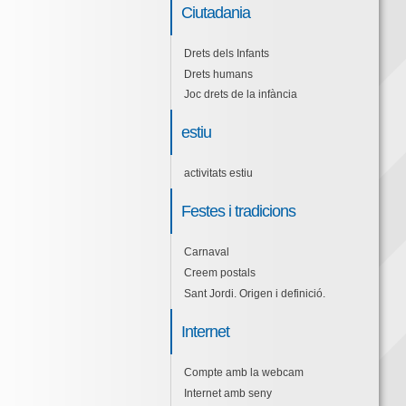
Ciutadania
Drets dels Infants
Drets humans
Joc drets de la infància
estiu
activitats estiu
Festes i tradicions
Carnaval
Creem postals
Sant Jordi. Origen i definició.
Internet
Compte amb la webcam
Internet amb seny