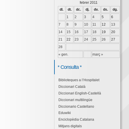
febrer 2011
dl.
dt.
dc.
dj.
dv.
ds.
dg.
1
2
3
4
5
6
7
8
9
10
11
12
13
14
15
16
17
18
19
20
21
22
23
24
25
26
27
28
« gen.
març »
* Consulta *
Biblioteques a l’Hospitalet
Diccionari Català
Diccionari English-Castellà
Diccionari multilingüe
Diccionario Castellano
Eduwiki
Enciclopèdia Catalana
Mitjans digitals