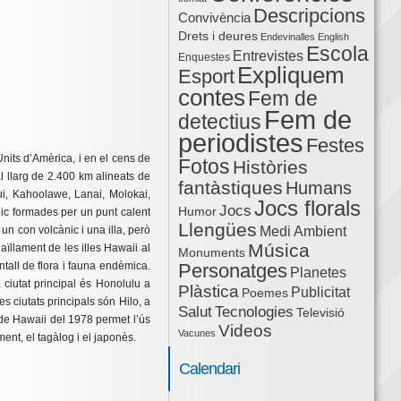
Descripcions
Convivència
Drets i deures
Endevinalles
English
Escola
Entrevistes
Enquestes
Expliquem
Esport
contes
Fem de
Fem de
detectius
periodistes
Festes
Units d’Amèrica, i en el cens de
Fotos
Històries
al llarg de 2.400 km alineats de
fantàstiques
Humans
aui, Kahoolawe, Lanai, Molokai,
Jocs florals
Jocs
Humor
ànic formades per un punt calent
Llengües
n con volcànic i una illa, però
Medi Ambient
Música
aïllament de les illes Hawaii al
Monuments
ntall de flora i fauna endèmica.
Personatges
Planetes
a ciutat principal és Honolulu a
Plàstica
Publicitat
Poemes
s ciutats principals són Hilo, a
Salut
Tecnologies
Televisió
ó de Hawaii del 1978 permet l’ús
Videos
Vacunes
ent, el tagàlog i el japonès.
Calendari