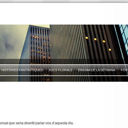
HISTÒRIES FANTÀSTIQUES
JOCS FLORALS
ENIGMA DE LA SETMANA
FÒR
at que seria divertit parlar-vos d’aquesta illa.