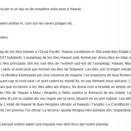
ia per si un dia un de nosaltres volia anar a Hawaii.
podem arribar-hi, com són les seves platges etc…
èdies.
g de les illes Hawaii a l’Oceà Pacífic. Hawaii constitueix el 50è estat dels Estats 
37 habitants. L’arxipèlag de les illes Hawaii està format per dinou illes en total, 
s illes principals són les vuit illes de l’extrem sud-est de l’arxipèlag: Hawaii, M
s i atols al nord-oest que formen les illes de Sotavent. Les illes són d’origen volc
 la litosfera travessada per una columna de magma. Les erupcions de lava formen u
ant cap el nord-oest i el punt calent es manté fix, es van formant nous volcans. L’
tals que es donen a les illes altes als tròpics, ha donat com a resultat un ample ve
 de l’illa de Hawaii a Maui i després a Oahu explica la formació de les ciutats. L
 III com la capital del seu regne per la seva situació en un port natural. Les altre
ai. L’estat de Hawaii té dues llengües oficials: el hawaià i l’anglès. La Constituci
s i en promou l’ús oficial. La tercera i quarta llengua més parlada són, respectivam
 perquè volíem saber una miqueta mes dels llocs del nostre planeta.