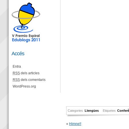
Accés
Entra
RSS
dels articles
RSS
dels comentaris
WordPress.org
Categories
Llengües
Etiquetes
Conferè
«
Himne!!