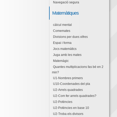
Navegació segura
Matemàtiques
càlcul mental
Comemates
Divisions per dues xifres
Espai i forma
Jocs matemàtics
Juga amb les mates
Matemàgic
Quantes multiplicacions fas bé en 2
min?
U1-Nombres primers
U10-Coordenades del pla
U2-Arrels quadrades
U2-Com fer arrels quadrades?
U2-Potències
U2-Potències en base 10
U2-Troba els divisors