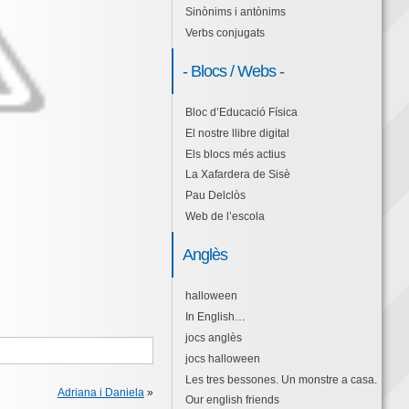
Sinònims i antònims
Verbs conjugats
- Blocs / Webs -
Bloc d’Educació Física
El nostre llibre digital
Els blocs més actius
La Xafardera de Sisè
Pau Delclòs
Web de l’escola
Anglès
halloween
In English…
jocs anglès
jocs halloween
Les tres bessones. Un monstre a casa.
Adriana i Daniela
»
Our english friends