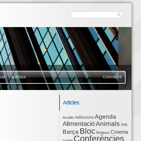
UM
AGENDA
CONTACTE
Articles
Agenda
Addiccions
Acudits
Animals
Alimentació
Arts
Bloc
Barça
Cinema
Botigues
Conferències
comiat