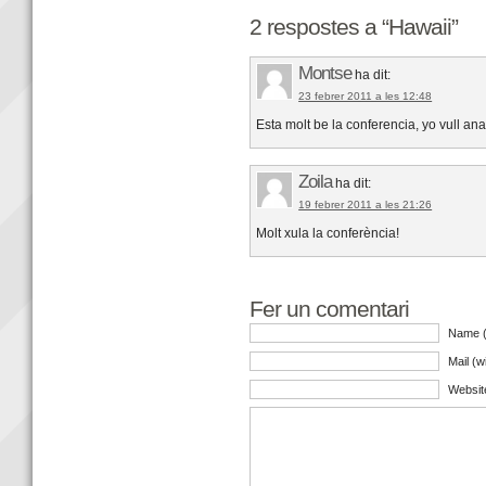
2 respostes a “Hawaii”
Montse
ha dit:
23 febrer 2011 a les 12:48
Esta molt be la conferencia, yo vull an
Zoila
ha dit:
19 febrer 2011 a les 21:26
Molt xula la conferència!
Fer un comentari
Name (
Mail (w
Websit