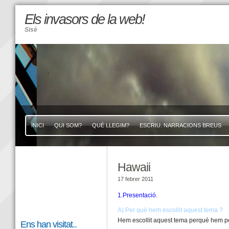
Els invasors de la web!
Sisè
INICI
QUI SOM?
QUÈ LLEGIM?
ESCRIU. NARRACIONS BREUS
Hawaii
17 febrer 2011
1.Presentació.
A) Per què hem escollit aquest tema ?
Hem escollit aquest tema perquè hem pens
Ens han visitat..