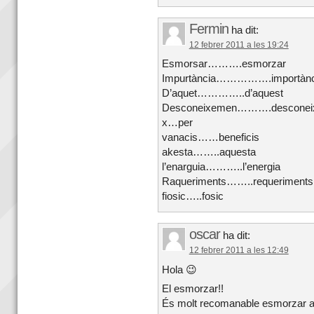
Fermin
ha dit:
12 febrer 2011 a les 19:24
Esmorsar……….esmorzar
Impurtància…………….importànc
D’aquet…………..d’aquest
Desconeixemen……….desconei
x…per
vanacis……beneficis
akesta……..aquesta
l’enarguia………..l’energia
Raqueriments……..requeriments
fiosic…..fosic
oscar
ha dit:
12 febrer 2011 a les 12:49
Hola 😉
El esmorzar!!
És molt recomanable esmorzar a c