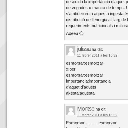
descuida la importància d’aquet 
de vegades x manca de temps. Un
s’atribueixen a aquesta ingesta é
distribució de l’energia al llarg de
requeriments nutricionals i millorar
Adeeu 🙂
julissa
ha dit:
11 febrer 2011 a les 16:32
esmorsar:esmorzar
x:per
esmorsar:esmorzar
impurtancia:importancia
d’aquet:d’aquets
akesta:aquesta
Montse
ha dit:
11 febrer 2011 a les 16:32
Esmorsar……….esmorzar