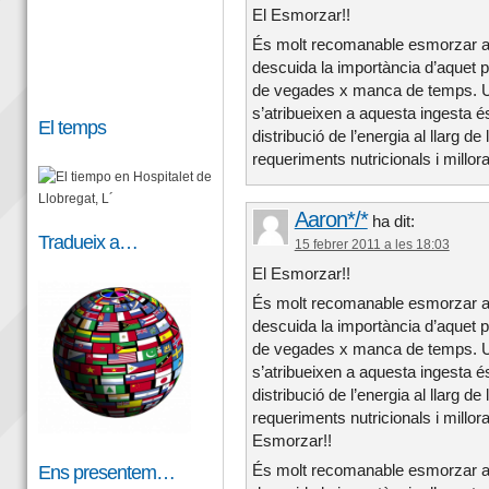
El Esmorzar!!
És molt recomanable esmorzar a c
descuida la importància d’aquet 
de vegades x manca de temps. Un
s’atribueixen a aquesta ingesta é
El temps
distribució de l’energia al llarg de
requeriments nutricionals i millorar
Aaron*/*
ha dit:
Tradueix a…
15 febrer 2011 a les 18:03
El Esmorzar!!
És molt recomanable esmorzar a c
descuida la importància d’aquet 
de vegades x manca de temps. Un
s’atribueixen a aquesta ingesta é
distribució de l’energia al llarg de
requeriments nutricionals i millorar
Esmorzar!!
Ens presentem…
És molt recomanable esmorzar a c