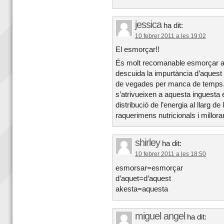
jessica
ha dit:
10 febrer 2011 a les 19:02
El esmorçar!!
És molt recomanable esmorçar a c
descuida la impurtància d’aquest
de vegades per manca de temps. 
s’atrivueixen a aquesta inguesta 
distribució de l’energia al llarg de
raquerimens nutricionals i millorar 
shirley
ha dit:
10 febrer 2011 a les 18:50
esmorsar=esmorçar
d’aquet=d’aquest
akesta=aquesta
miguel angel
ha dit: