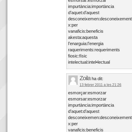
esmorsar:esmorzar
impurtància:importància
d’aquet:d’aquest
desconeixemen:desconeixement
x:per
vanaficis:beneficis
akesta:aquesta
l’enarguia:l’energia
raqueriments:requeriments
fiosic:físic
intelectual:intel•lectual
Zoila
ha dit:
13 febrer 2011 a les 21:26
esmorçar:esmorzar
esmorsar:esmorzar
impurtància:importància
d’aquet:d’aquest
desconeixemen:desconeixement
x:per
vanaficis:beneficis