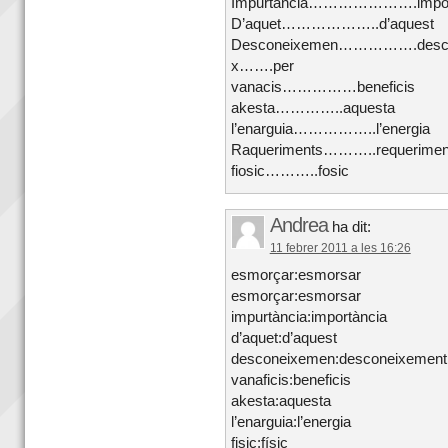
Impurtància………………….impor
D’aquet………………..d’aquest
Desconeixemen…………….desco
x…….per
vanacis……………beneficis
akesta…………..aquesta
l’enarguia……………..l’energia
Raqueriments………..requerimen
fiosic………..fosic
Andrea
ha dit:
11 febrer 2011 a les 16:26
esmorçar:esmorsar
esmorçar:esmorsar
impurtància:importància
d’aquet:d’aquest
desconeixemen:desconeixement
vanaficis:beneficis
akesta:aquesta
l’enarguia:l’energia
fisic:físic