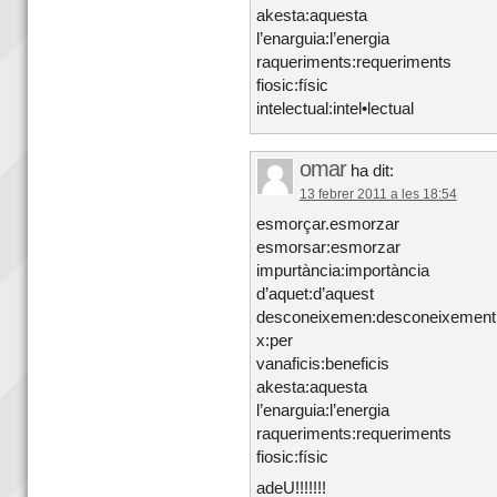
akesta:aquesta
l’enarguia:l’energia
raqueriments:requeriments
fiosic:físic
intelectual:intel•lectual
omar
ha dit:
13 febrer 2011 a les 18:54
esmorçar.esmorzar
esmorsar:esmorzar
impurtància:importància
d’aquet:d’aquest
desconeixemen:desconeixement
x:per
vanaficis:beneficis
akesta:aquesta
l’enarguia:l’energia
raqueriments:requeriments
fiosic:físic
adeU!!!!!!!