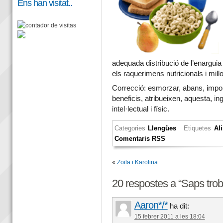
Ens han visitat..
adequada distribució de l’enarguia a
els raquerimens nutricionals i millor
Correcció: esmorzar, abans, impor
beneficis, atribueixen, aquesta, in
intel·lectual i físic.
Categories
Llengües
Etiquetes
Al
Comentaris RSS
«
Zoila i Karolina
20 respostes a “Saps trob
Aaron*/*
ha dit:
15 febrer 2011 a les 18:04