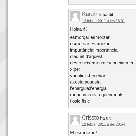
Karolina
ha dit:
13 febrer 2011 a les 16:01
Holaa 🙂
esmorçar:esmorzar
esmorsar:esmorzar
impurtància:importància
d’aquet:d’aquest
desconeixemen:desconeixement
x:per
vanaficis:beneficis
akesta:aquesta
l’enarguia:l’energia
raqueriments:requeriments
fiosic:físic
Crissto
ha dit:
12 febrer 2011 a les 20:54
El esmorzar!!