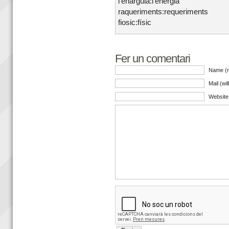
l’enarguia:l’energia
raqueriments:requeriments
fiosic:físic
Fer un comentari
Name (r
Mail (wi
Website