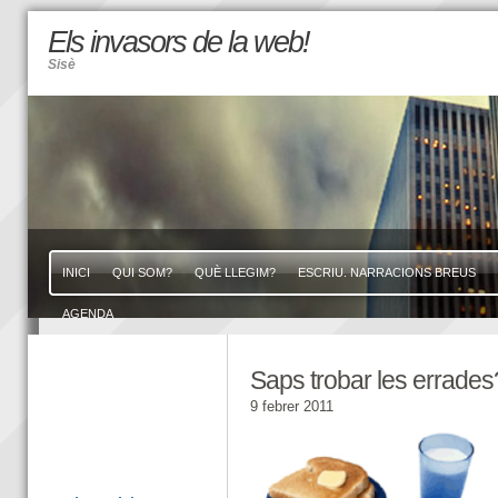
Els invasors de la web!
Sisè
INICI
QUI SOM?
QUÈ LLEGIM?
ESCRIU. NARRACIONS BREUS
AGENDA
Saps trobar les errades
9 febrer 2011