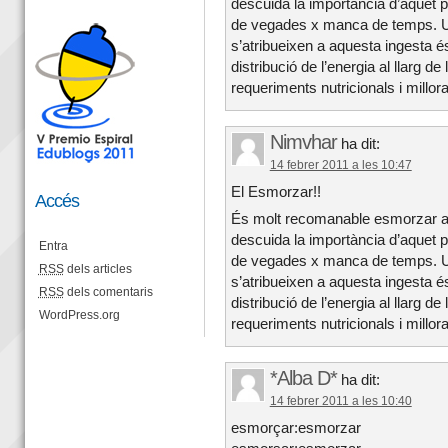
descuida la importància d’aquet 
de vegades x manca de temps. Un
s’atribueixen a aquesta ingesta é
distribució de l’energia al llarg de
requeriments nutricionals i millorar
Nimvhar
ha dit:
14 febrer 2011 a les 10:47
El Esmorzar!!
Accés
És molt recomanable esmorzar a c
descuida la importància d’aquet 
Entra
de vegades x manca de temps. Un
RSS
dels articles
s’atribueixen a aquesta ingesta é
RSS
dels comentaris
distribució de l’energia al llarg de
WordPress.org
requeriments nutricionals i millorar
*Alba D*
ha dit:
14 febrer 2011 a les 10:40
esmorçar:esmorzar