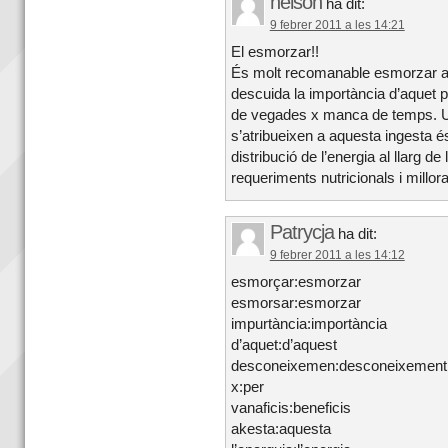
nelson
ha dit:
9 febrer 2011 a les 14:21
El esmorzar!!
És molt recomanable esmorzar a c
descuida la importància d’aquet 
de vegades x manca de temps. Un
s’atribueixen a aquesta ingesta é
distribució de l’energia al llarg de
requeriments nutricionals i millorar
Patrycja
ha dit:
9 febrer 2011 a les 14:12
esmorçar:esmorzar
esmorsar:esmorzar
impurtància:importància
d’aquet:d’aquest
desconeixemen:desconeixement
x:per
vanaficis:beneficis
akesta:aquesta