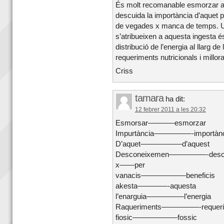
És molt recomanable esmorzar a c
descuida la importància d’aquet 
de vegades x manca de temps. Un
s’atribueixen a aquesta ingesta é
distribució de l’energia al llarg de
requeriments nutricionals i millorar
Criss
tamara
ha dit:
12 febrer 2011 a les 20:32
Esmorsar———–esmorzar
Impurtància—————-importànc
D’aquet—————–d’aquest
Desconeixemen—————-desco
x——per
vanacis——————beneficis
akesta————-aquesta
l’enarguia—————l’energia
Raqueriments—————-requeri
fiosic——————fossic