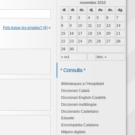
novembre 2010
dl.
dt.
dc.
dj.
dv.
ds.
dg.
1
2
3
4
5
6
7
8
9
10
11
12
13
14
Pots trobar les errades? (6)
»
15
16
17
18
19
20
21
22
23
24
25
26
27
28
29
30
« oct.
des. »
* Consulta *
Biblioteques a l’Hospitalet
Diccionari Català
Diccionari English-Castellà
Diccionari multilingüe
Diccionario Castellano
Eduwiki
Enciclopèdia Catalana
Mitjans digitals