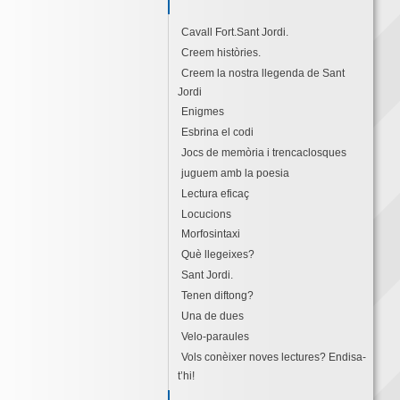
Cavall Fort.Sant Jordi.
Creem històries.
Creem la nostra llegenda de Sant
Jordi
Enigmes
Esbrina el codi
Jocs de memòria i trencaclosques
juguem amb la poesia
Lectura eficaç
Locucions
Morfosintaxi
Què llegeixes?
Sant Jordi.
Tenen diftong?
Una de dues
Velo-paraules
Vols conèixer noves lectures? Endisa-
t’hi!