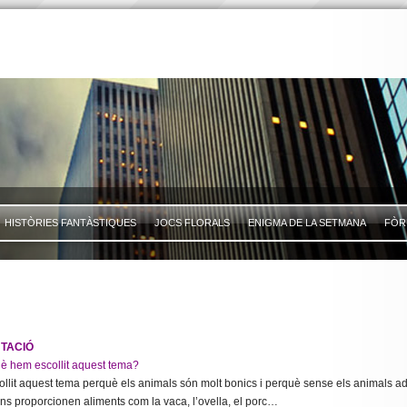
HISTÒRIES FANTÀSTIQUES
JOCS FLORALS
ENIGMA DE LA SETMANA
FÒR
TACIÓ
uè hem escollit aquest tema?
llit aquest tema perquè els animals són molt bonics i perquè sense els animals a
ns proporcionen aliments com la vaca, l’ovella, el porc…