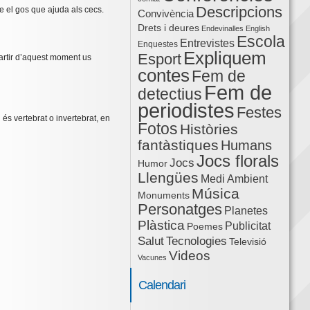
Descripcions
 el gos que ajuda als cecs.
Convivència
Drets i deures
Endevinalles
English
Escola
Entrevistes
Enquestes
Expliquem
Esport
artir d’aquest moment us
contes
Fem de
Fem de
detectius
periodistes
Festes
és vertebrat o invertebrat, en
Fotos
Històries
fantàstiques
Humans
Jocs florals
Jocs
Humor
Llengües
Medi Ambient
Música
Monuments
Personatges
Planetes
Plàstica
Publicitat
Poemes
Salut
Tecnologies
Televisió
Videos
Vacunes
Calendari