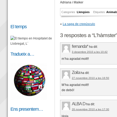
Adriana i Maiker
Categories
Llengües
Etiquetes
Animal
«
La saga de crepúsculo
El temps
3 respostes a “L’hàmster
fernanda*
ha dit:
3 desembre 2010 a les 10:42
Tradueix a…
m’ha agradat molt!!
Zoila
ha dit:
27 novembre 2010 a les 16:50
M’ha agradat molt!!
de debó!
ALBA D
ha dit:
Ens presentem…
26 novembre 2010 a les 17:30
Hola