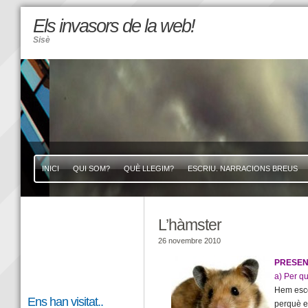
Els invasors de la web!
Sisè
INICI
QUI SOM?
QUÈ LLEGIM?
ESCRIU. NARRACIONS BREUS
L’hàmster
26 novembre 2010
PRESEN
a) Per q
Hem esco
Ens han visitat..
perquè e