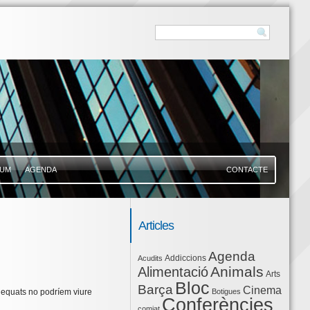
UM
AGENDA
CONTACTE
Articles
Agenda
Addiccions
Acudits
Animals
Alimentació
Arts
Bloc
Barça
Cinema
Botigues
dequats no podríem viure
Conferències
comiat