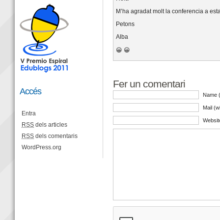
M’ha agradat molt la conferencia a esta
Petons
Alba
😀 😀
Fer un comentari
Accés
Name (
Mail (w
Entra
Websit
RSS
dels articles
RSS
dels comentaris
WordPress.org