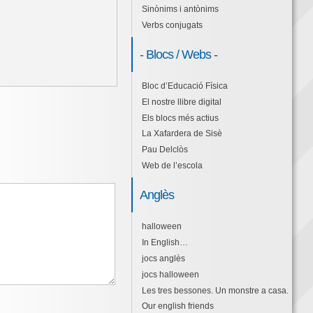
Sinònims i antònims
Verbs conjugats
- Blocs / Webs -
Bloc d’Educació Física
El nostre llibre digital
Els blocs més actius
La Xafardera de Sisè
Pau Delclòs
Web de l’escola
Anglès
halloween
In English…
jocs anglès
jocs halloween
Les tres bessones. Un monstre a casa.
Our english friends