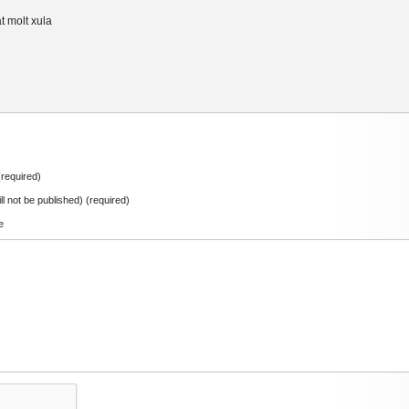
t molt xula
required)
ill not be published) (required)
e