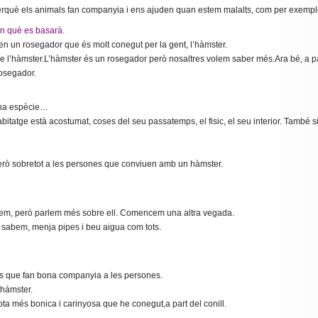
rquè els animals fan companyia i ens ajuden quan estem malalts, com per exemple
en què es basarà.
en un rosegador que és molt conegut per la gent, l’hàmster.
e l’hàmster.L’hàmster és un rosegador però nosaltres volem saber més.Ara bé, a p
osegador.
ina espècie…
itatge està acostumat, coses del seu passatemps, el fisic, el seu interior. També si 
, però sobretot a les persones que conviuen amb un hàmster.
bem, però parlem més sobre ell. Comencem una altra vegada.
 sabem, menja pipes i beu aigua com tots.
s que fan bona companyia a les persones.
’hámster.
ta més bonica i carinyosa que he conegut,a part del conill.