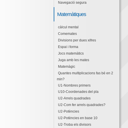
Navegació segura
Matemàtiques
càlcul mental
Comemates
Divisions per dues xifres
Espai i forma
Jocs matemàtics
Juga amb les mates
Matemàgic
Quantes multiplicacions fas bé en 2
min?
U1-Nombres primers
U10-Coordenades del pla
U2-Arrels quadrades
U2-Com fer arrels quadrades?
U2-Potències
U2-Potències en base 10
U2-Troba els divisors