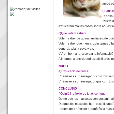
també pe
b)Parts 
Es basa 
Parlem d
explicarem moltes coses sobre aquest r
c)Què volem saber?
Volem saber de quina família és, de qu
Volem saber què menja, quin tipuss d’hab
general, tota la seva vida.
d)A on hem anat a cercar la informació?
A internet, a enciclopèdies, als llibres
NUCLI
e)Explicació del tema:
L’hàmster és un rosegador com tots sa
L’hàmster és un rosegador que com tots
CONCLUSIÓ
f)Opinió i reflexió de tot el conjunt:
Opino que les mascotes són uns animal
D’aquestes mascotes hem escollit una,l
Parlem de ll’hàmster perquè és la masco