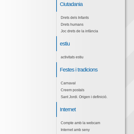
Ciutadania
Drets dels Infants
Drets humans
Joc drets de la infància
estiu
activitats estiu
Festes i tradicions
Carnaval
Creem postals
Sant Jordi. Origen i definició.
Internet
Compte amb la webcam
Internet amb seny