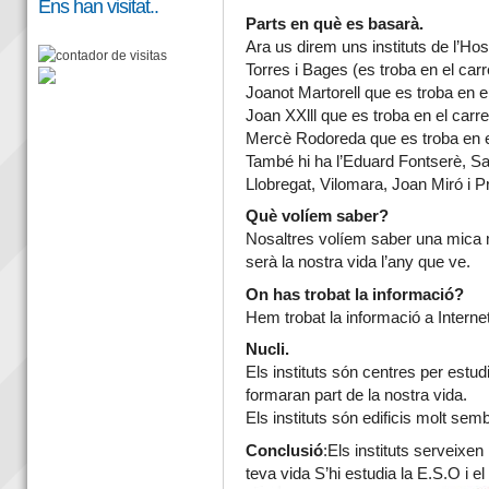
Ens han visitat..
Parts en què es basarà.
Ara us direm uns instituts de l’Hos
Torres i Bages (es troba en el car
Joanot Martorell que es troba en e
Joan XXlll que es troba en el carr
Mercè Rodoreda que es troba en 
També hi ha l’Eduard Fontserè, San
Llobregat, Vilomara, Joan Miró i 
Què volíem saber?
Nosaltres volíem saber una mica m
serà la nostra vida l’any que ve.
On has trobat la informació?
Hem trobat la informació a Internet
Nucli.
Els instituts són centres per estudi
formaran part de la nostra vida.
Els instituts són edificis molt sembl
Conclusió
:Els instituts serveixe
teva vida S’hi estudia la E.S.O i el 