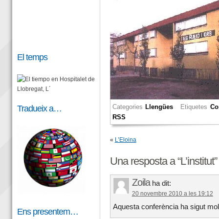
El temps
Categories
Llengües
Etiquetes
Co
Tradueix a…
RSS
«
L’Eloina
Una resposta a “L’institut”
Zoila
ha dit:
20 novembre 2010 a les 19:12
Aquesta conferència ha sigut molt
Ens presentem…