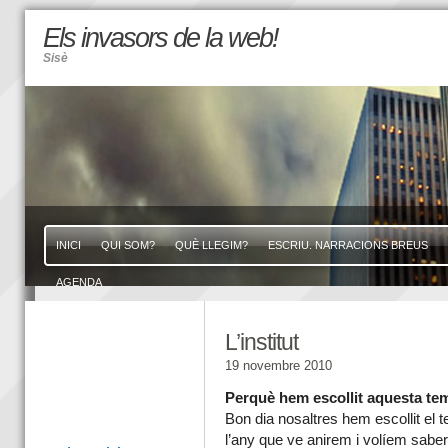
Els invasors de la web!
Sisè
INICI
QUI SOM?
QUÈ LLEGIM?
ESCRIU. NARRACIONS BREUS
AGENDA
L’institut
19 novembre 2010
Perquè hem escollit aquesta te
Bon dia nosaltres hem escollit el t
l’any que ve anirem i volíem sab