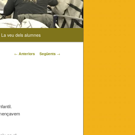
La veu dels alumnes
Navegació
←
Anteriors
Següents
→
pels
articles
fantil.
començavem