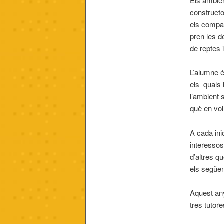
Els ambien
constructo
els compan
pren les d
de reptes 
L’alumne é
els quals 
l’ambient 
què en vol 
A cada in
interessos
d’altres q
els següen
Aquest any
tres tutor