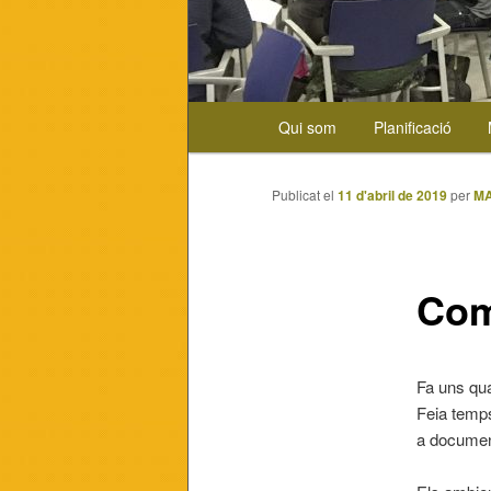
Menú
Qui som
Planificació
Aneu
principal
al
Publicat el
11 d'abril de 2019
per
MA
contingut
principal
Com
Fa uns quat
Feia temps
a documen