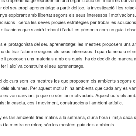
ts d’aprenentatge representen una organització on l’infant es convert
r del seu propi aprenentatge a partir del joc, la investigació i les rela
ys explorant amb llibertat segons els seus interessos i motivacions. 
ecisions i cerca les seves pròpies estratègies per trobar les solucion
i situacions que s’anirà trobant i l’adult es presenta com un guia i obs
s el protagonista del seu aprenentatge: les mestres proposem uns a
ha de triar l’alumne segons els seus interessos. I quan la nena o el n
se li proposen uns materials amb els quals ha de decidir de manera
fer i així va construint el seu aprenentatge.
ici de curs som les mestres les que proposem els ambients segons e
 dels alumnes. Per aquest motiu hi ha ambients que cada any es van 
ue es van canviant ja que no són tan motivadors. Aquest curs els am
ts: la caseta, cos i moviment, construccions i ambient artístic.
 es fan ambients tres matins a la setmana, d’una hora i mitja cada 
es i la mestra de reforç són les mestres-guia dels ambients.