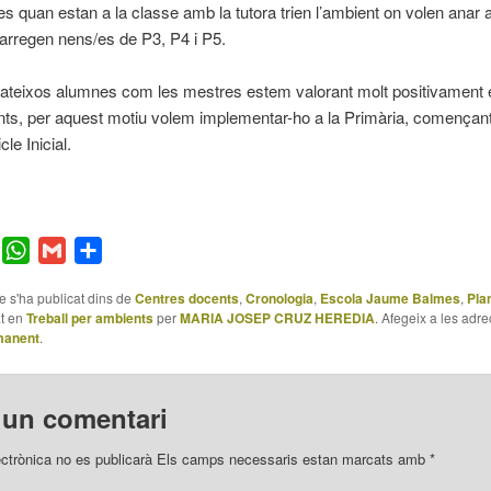
s quan estan a la classe amb la tutora trien l’ambient on volen anar a
arregen nens/es de P3, P4 i P5.
ateixos alumnes com les mestres estem valorant molt positivament el
ts, per aquest motiu volem implementar-ho a la Primària, començant
cle Inicial.
er
Facebook
WhatsApp
Gmail
Comparteix
le s'ha publicat dins de
Centres docents
,
Cronologia
,
Escola Jaume Balmes
,
Plan
at en
Treball per ambients
per
MARIA JOSEP CRUZ HEREDIA
. Afegeix a les adre
manent
.
 un comentari
ectrònica no es publicarà
Els camps necessaris estan marcats amb
*