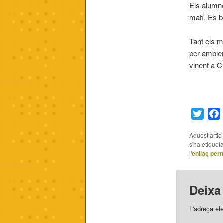
Els alumne
matí. Es b
Tant els m
per ambien
vinent a Ci
Twitt
Aquest artic
s'ha etiquet
l'
enllaç per
Deixa
L'adreça el