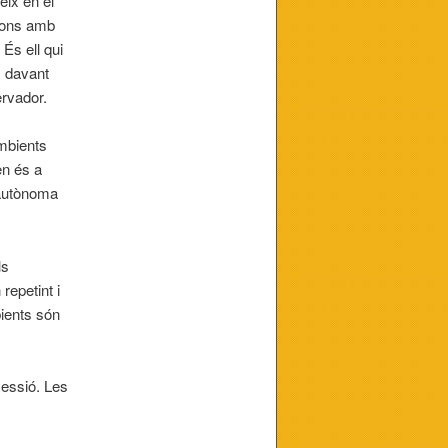
eix en el
cions amb
És ell qui
s davant
ervador.
mbients
en és a
 autònoma
ls
repetint i
bients són
sessió. Les