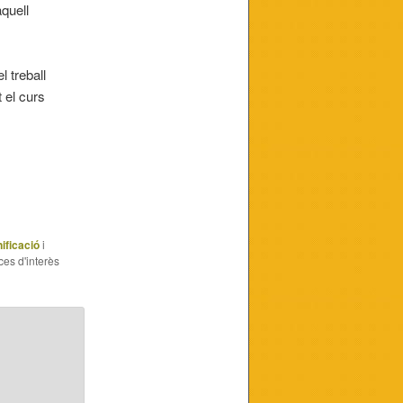
quell
 treball
 el curs
ificació
i
ces d'interès