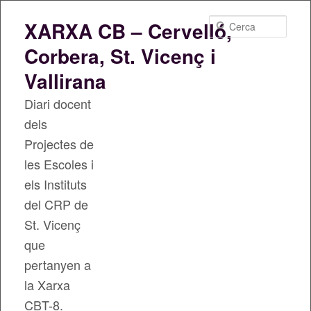
Cerca
XARXA CB – Cervelló,
Corbera, St. Vicenç i
Vallirana
Diari docent
dels
Projectes de
les Escoles i
els Instituts
del CRP de
St. Vicenç
que
pertanyen a
la Xarxa
CBT-8.