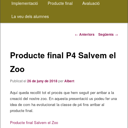
al
Implementació
Producte final
Avaluació
contingut
La veu dels alumnes
principal
Navegació
←
Anteriors
Següents
→
pels
articles
Producte final P4 Salvem el
Zoo
Publicat el
26 de juny de 2018
per
Albert
Aquí queda recollit tot el procés que hem seguit per arribar a la
creació del nostre zoo. En aquesta presentació us podeu fer una
idea de com ha evolucionat la classe de p4 fins arribar al
producte final.
Producte final Salvem el Zoo