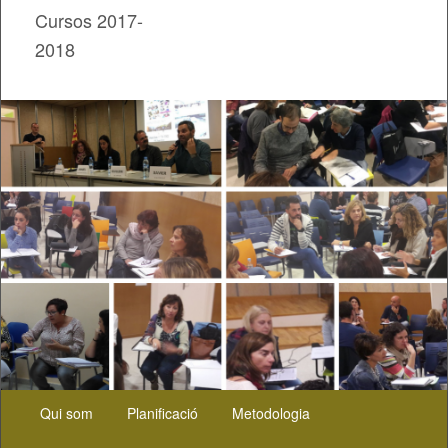
Cursos 2017-
2018
Menú
Aneu
Qui som
Planificació
Metodologia
principal