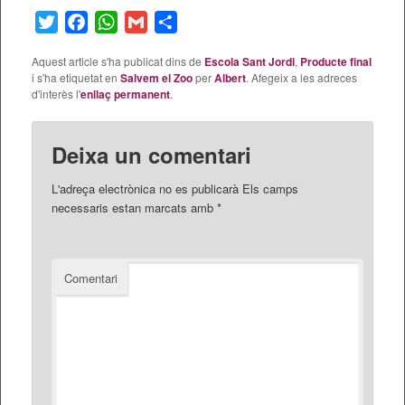
Twitter
Facebook
WhatsApp
Gmail
Comparteix
Aquest article s'ha publicat dins de
Escola Sant Jordi
,
Producte final
i s'ha etiquetat en
Salvem el Zoo
per
Albert
. Afegeix a les adreces
d'interès l'
enllaç permanent
.
Deixa un comentari
L'adreça electrònica no es publicarà
Els camps
necessaris estan marcats amb
*
Comentari