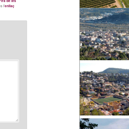
Fira de les
s l'
enllaç