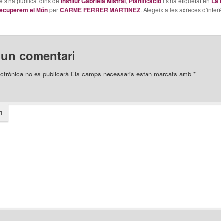
le s'ha publicat dins de
Institut Gabriela Mistral
,
Planificació
i s'ha etiquetat en
La 
ecuperem el Món
per
CARME FERRER MARTINEZ
. Afegeix a les adreces d'interè
 un comentari
ectrònica no es publicarà
Els camps necessaris estan marcats amb
*
i