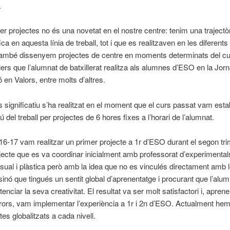
.
 per projectes no és una novetat en el nostre centre: tenim una trajectò
ica en aquesta línia de treball, tot i que es realitzaven en les diferent
També dissenyem projectes de centre en moments determinats del c
llers que l’alumnat de batxillerat realitza als alumnes d’ESO en la Jor
 en Valors, entre molts d’altres.
s significatiu s’ha realitzat en el moment que el curs passat vam estab
 del treball per projectes de 6 hores fixes a l’horari de l’alumnat.
16-17 vam realitzar un primer projecte a 1r d’ESO durant el segon tri
jecte que es va coordinar inicialment amb professorat d’experimental
visual i plàstica però amb la idea que no es vinculés directament amb 
sinó que tingués un sentit global d’aprenentatge i procurant que l’alum
nciar la seva creativitat. El resultat va ser molt satisfactori i, aprene
rors, vam implementar l’experiència a 1r i 2n d’ESO. Actualment hem 
tes globalitzats a cada nivell.