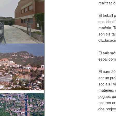
realització
El treball
ens identif
matèria. 
són els ta
d’Educació
El salt mé
espai comú
El curs 20
ser un pro
socials i 
matèries, 
pogués pote
nostres er
dos projec