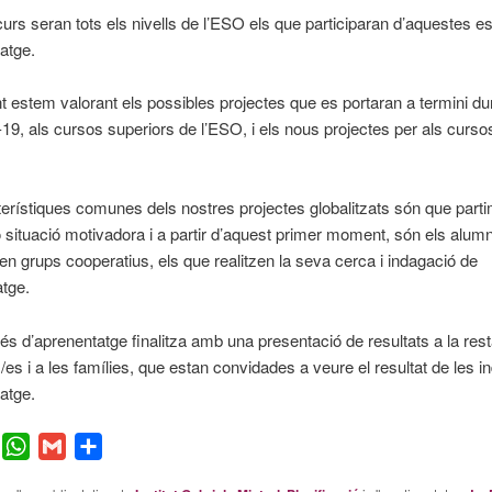
curs seran tots els nivells de l’ESO els que participaran d’aquestes es
atge.
 estem valorant els possibles projectes que es portaran a termini dur
19, als cursos superiors de l’ESO, i els nous projectes per als cursos
erístiques comunes dels nostres projectes globalitzats són que part
 situació motivadora i a partir d’aquest primer moment, són els alum
s en grups cooperatius, els que realitzen la seva cerca i indagació de
atge.
cés d’aprenentatge finalitza amb una presentació de resultats a la res
s i a les famílies, que estan convidades a veure el resultat de les 
atge.
er
Facebook
WhatsApp
Gmail
Comparteix