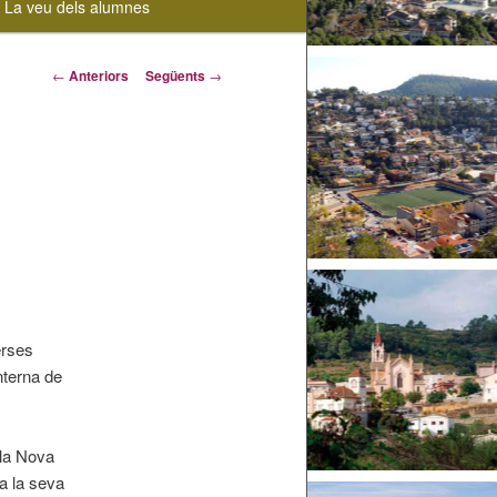
La veu dels alumnes
Navegació
←
Anteriors
Següents
→
pels
articles
erses
nterna de
ola Nova
a la seva