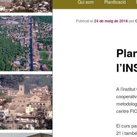
Qui som
Planificació
Aneu
principal
al
Publicat el
24 de maig de 2018
per
contingut
principal
Plan
l’IN
A l’instit
cooperativ
metodologi
centre FIC
El curs pa
21 i també