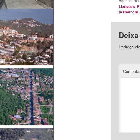
Aquest artic
Llengües
,
R
permanent
.
Deixa
L'adreça el
Comentar