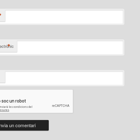
*
*
ectrònic