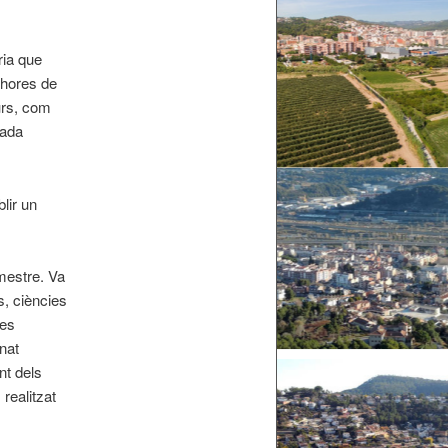
ria que
s hores de
urs, com
nada
lir un
mestre. Va
s, ciències
les
nat
nt dels
realitzat