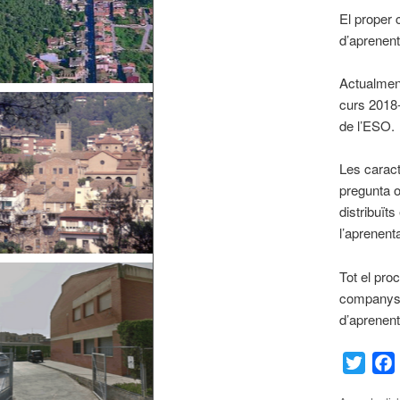
El proper 
d’aprenent
Actualment
curs 2018-
de l’ESO.
Les caract
pregunta o
distribuït
l’aprenent
Tot el pro
companys/e
d’aprenent
Twitt