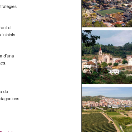
tratègies
ant el
 inicials
im d’una
nes,
ta de
indagacions