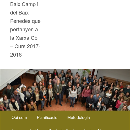
Baix Camp i
del Baix
Penedès que
pertanyen a
la Xarxa Cb
– Curs 2017-
2018
Menú
Aneu
Qui som
Planificació
Metodologia
principal
al