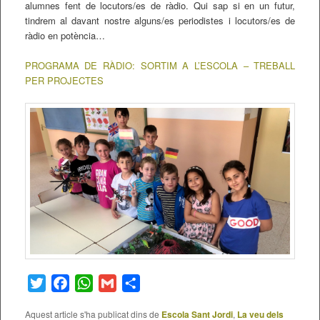
alumnes fent de locutors/es de ràdio. Qui sap si en un futur,
tindrem al davant nostre alguns/es periodistes i locutors/es de
ràdio en potència…
PROGRAMA DE RÀDIO: SORTIM A L’ESCOLA – TREBALL
PER PROJECTES
Twitter
Facebook
WhatsApp
Gmail
Comparteix
Aquest article s'ha publicat dins de
Escola Sant Jordi
,
La veu dels