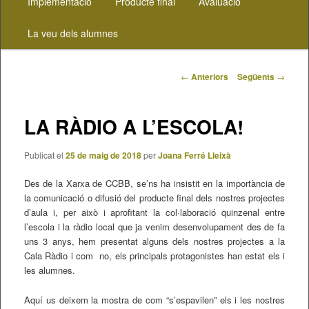
Implementació
Producte final
Avaluació
contingut
La veu dels alumnes
principal
Navegació
←
Anteriors
Següents
→
pels
articles
LA RÀDIO A L’ESCOLA!
Publicat el
25 de maig de 2018
per
Joana Ferré Lleixà
Des de la Xarxa de CCBB, se’ns ha insistit en la importància de
la comunicació o difusió del producte final dels nostres projectes
d’aula i, per això i aprofitant la col·laboració quinzenal entre
l’escola i la ràdio local que ja venim desenvolupament des de fa
uns 3 anys, hem presentat alguns dels nostres projectes a la
Cala Ràdio i com no, els principals protagonistes han estat els i
les alumnes.
Aquí us deixem la mostra de com “s’espavilen” els i les nostres