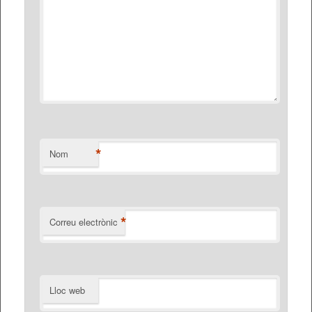
*
Nom
*
Correu electrònic
Lloc web