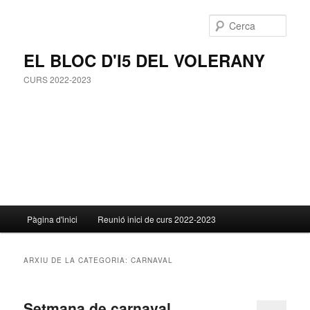
Cerca
EL BLOC D'I5 DEL VOLERANY
CURS 2022-2023
Menú
Pàgina d'inici
Reunió inici de curs 2022-2023
Aneu
Aneu
principal
al
al
ARXIU DE LA CATEGORIA:
CARNAVAL
contingut
contingut
Setmana de carnaval
principal
secundari