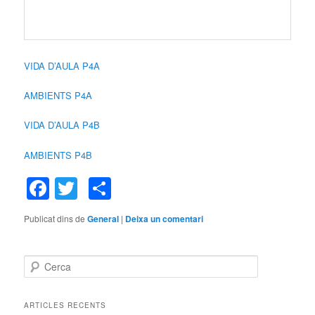
VIDA D’AULA P4A
AMBIENTS P4A
VIDA D’AULA P4B
AMBIENTS P4B
Facebook
Twitter
Comparteix
Publicat dins de
General
|
Deixa un comentari
C
e
r
c
ARTICLES RECENTS