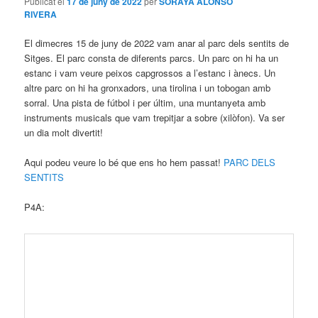
Publicat el
17 de juny de 2022
per
SORAYA ALONSO
RIVERA
El dimecres 15 de juny de 2022 vam anar al parc dels sentits de
Sitges. El parc consta de diferents parcs. Un parc on hi ha un
estanc i vam veure peixos capgrossos a l’estanc i ànecs. Un
altre parc on hi ha gronxadors, una tirolina i un tobogan amb
sorral. Una pista de fútbol i per últim, una muntanyeta amb
instruments musicals que vam trepitjar a sobre (xilòfon). Va ser
un dia molt divertit!
Aqui podeu veure lo bé que ens ho hem passat!
PARC DELS
SENTITS
P4A: