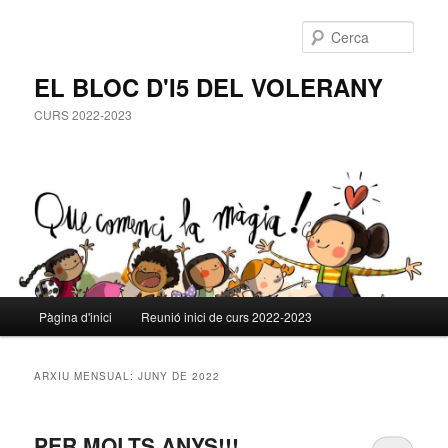
Cerca
EL BLOC D'I5 DEL VOLERANY
CURS 2022-2023
Menú
Pàgina d'inici
Reunió inici de curs 2022-2023
Aneu
Aneu
principal
al
al
ARXIU MENSUAL:
JUNY DE 2022
contingut
contingut
PER MOLTS ANYS!!!
principal
secundari