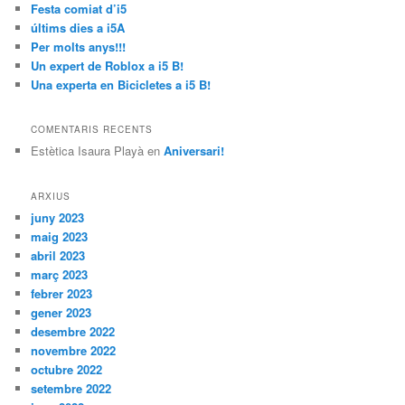
a
Festa comiat d’i5
últims dies a i5A
Per molts anys!!!
Un expert de Roblox a i5 B!
Una experta en Bicicletes a i5 B!
COMENTARIS RECENTS
Estètica Isaura Playà
en
Aniversari!
ARXIUS
juny 2023
maig 2023
abril 2023
març 2023
febrer 2023
gener 2023
desembre 2022
novembre 2022
octubre 2022
setembre 2022