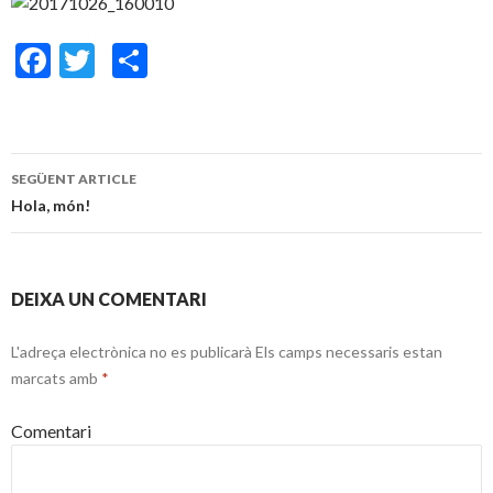
F
T
C
ac
w
o
e
itt
m
b
er
p
SEGÜENT ARTICLE
o
ar
Navegació
Hola, món!
o
te
pels
k
ix
articles
DEIXA UN COMENTARI
L'adreça electrònica no es publicarà
Els camps necessaris estan
marcats amb
*
Comentari