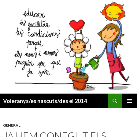
Cerca
Voleranys/es nascuts/des el 2014
VÉS
MENÚ
AL
PRINCI
CONTINGUT
GENERAL
JA HEM CONEGUT ELS