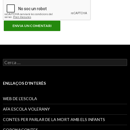
C
e
r
c
a
ENLLAÇOS D’INTERÈS
:
WEB DE L’ESCOLA
AFA ESCOLA VOLERANY
CONTES PER PARLAR DE LA MORT AMB ELS INFANTS
CORONACONTES