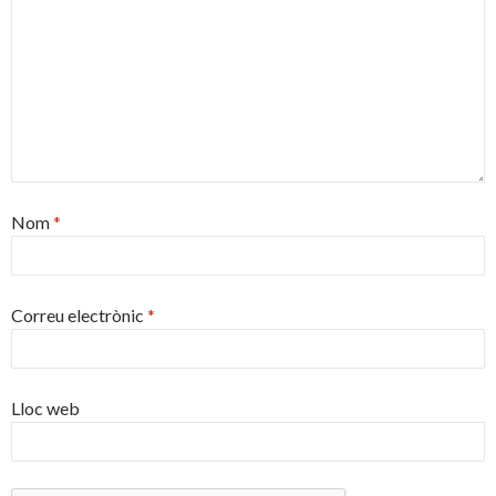
Nom
*
Correu electrònic
*
Lloc web