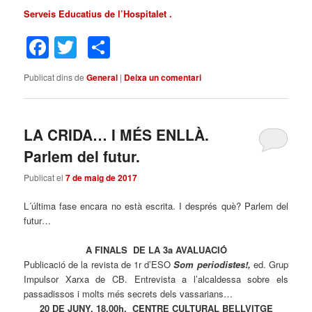
Serveis Educatius de l’Hospitalet .
Facebook
Twitter
Comparteix
Publicat dins de
General
|
Deixa un comentari
LA CRIDA… I MÉS ENLLÀ.
Parlem del futur.
Publicat el
7 de maig de 2017
L´última fase encara no està escrita. I després què? Parlem del
futur…
A FINALS DE LA 3a AVALUACIÓ
Publicació de la revista de 1r d’ESO
Som periodistes!
,
ed. Grup
Impulsor Xarxa de CB. Entrevista a l’alcaldessa sobre els
passadissos i molts més secrets dels vassarians…
20 DE JUNY, 18.00h. CENTRE CULTURAL BELLVITGE