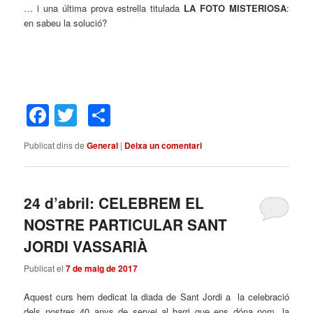
… i una última prova estrella titulada
LA FOTO MISTERIOSA
:
en sabeu la solució?
Facebook
Twitter
Comparteix
Publicat dins de
General
|
Deixa un comentari
24 d’abril: CELEBREM EL
NOSTRE PARTICULAR SANT
JORDI VASSARIÀ
Publicat el
7 de maig de 2017
Aquest curs hem dedicat la diada de Sant Jordi a la celebració
dels nostres 40 anys de servei al barri que ens dóna nom. la