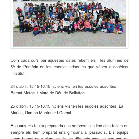
Com cada curs per aquestes dates rebem els i les alumnes de
5è de Primària de les escoles adscrites que vénen a conèixer
l’institut.
24 d’abril, 15.15-16.15 h.: ens visiten les escoles adscrites
Bernat Metge i Mare de Déu de Bellvitge
25 d’abril, 15.15-16.15 h.: ens visiten les escoles adscrites La
Marina, Ramon Muntaner i Gornal.
Enguany els tenim preparada una sorpresa: en lloc dels tallers de
sempre els hem preparat una gimcana al passadís. Els equips
s’han format amb alumnes de les diferents escoles que han de