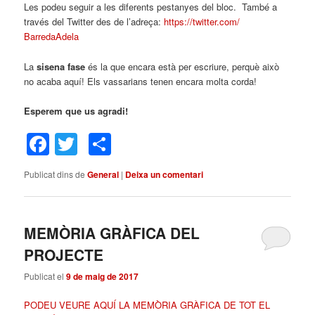
Les podeu seguir a les diferents pestanyes del bloc. També a
través del Twitter des de l’adreça:
https://twitter.com/
BarredaAdela
La
sisena fase
és la que encara està per escriure, perquè això
no acaba aquí! Els vassarians tenen encara molta corda!
Esperem que us agradi!
Facebook
Twitter
Comparteix
Publicat dins de
General
|
Deixa un comentari
MEMÒRIA GRÀFICA DEL
PROJECTE
Publicat el
9 de maig de 2017
PODEU VEURE AQUÍ LA MEMÒRIA GRÀFICA DE TOT EL