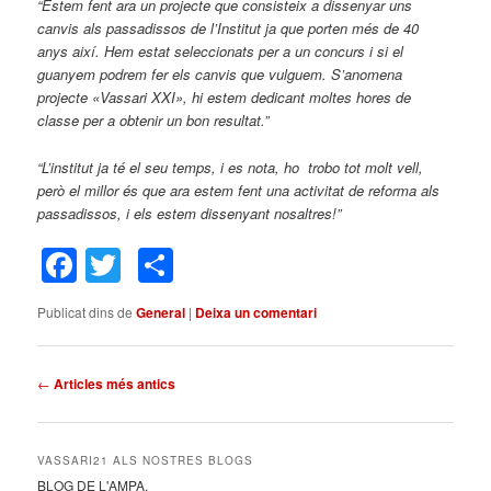
“Estem fent ara un projecte que consisteix a dissenyar uns
canvis als passadissos de l’Institut ja que porten més de 40
anys així. Hem estat seleccionats per a un concurs i si el
guanyem podrem fer els canvis que vulguem. S’anomena
projecte «Vassari XXI», hi estem dedicant moltes hores de
classe per a obtenir un bon resultat.”
“L’institut ja té el seu temps, i es nota, ho trobo tot molt vell,
però el millor és que ara estem fent una activitat de reforma als
passadissos, i els estem dissenyant nosaltres!”
Facebook
Twitter
Comparteix
Publicat dins de
General
|
Deixa un comentari
Navegació
←
Articles més antics
pels
articles
VASSARI21 ALS NOSTRES BLOGS
BLOG DE L'AMPA.