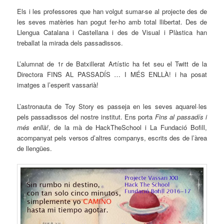
Els i les professores que han volgut sumar-se al projecte des de
les seves matèries han pogut fer-ho amb total llibertat. Des de
Llengua Catalana i Castellana i des de Visual i Plàstica han
treballat la mirada dels passadissos.
L’alumnat de 1r de Batxillerat Artístic ha fet seu el Twitt de la
Directora FINS AL PASSADÍS … I MÉS ENLLÀ! i ha posat
imatges a l’esperit vassarià!
L’astronauta de Toy Story es passeja en les seves aquarel·les
pels passadissos del nostre institut. Ens porta
Fins al passadís i
més enllà!
, de la mà de HackTheSchool i La Fundació Bofill,
acompanyat pels versos d’altres companys, escrits des de l’àrea
de llengües.