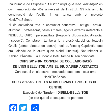
Inauguració de l’exposició
Fa vint anys que tinc vint anys!
en
commemoració del 40è aniversari de l’institut. S’inicia amb la
construcció de l’edifici i es tanca amb el projecte
HackTheSchool.
Hi és convidada tota la comunitat educativa, antiga i actual:
alumnat i professorat, pares i mares, agents externs (referents a
l’IDIBELL, CRP) i personalitats (Regidoria d’Educació, Alcaldia,
Inspecció). Comptarem també amb la presència del sr. Joaquin
Griells (primer director del centre) i del sr. Vicenç Capdevila (que
era l’alcade de la ciutat quan s’obrí l’institut). Naturalment el
Xabier i l’Àngela i La Fundació Bofill també hi són convidats.
CURS 2017-18- CONVENI DE COL·LABORACIÓ
DE L’INS BELLVITGE AMB EL SR. XABIER ARZTAZCOZ
Continua el vincle estret i motivador que hem iniciat amb
HackTheSchool.
CURS 2017-18-
EN ELS NOUS ESPAIS EXPOSITIUS DEL
CENTRE
Exposició del
Tàndem IDIBELL-BELLVITGE
(en cas que el pressupost ho permeti)
Facebook
Twitter
Comparteix