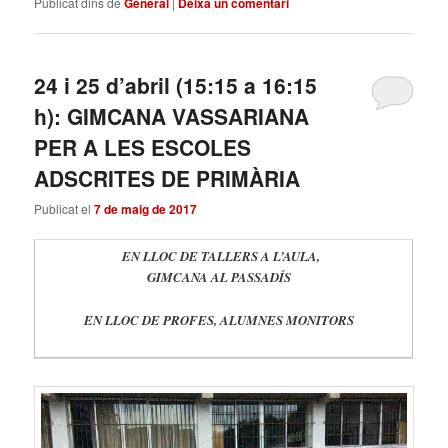
Publicat dins de
General
|
Deixa un comentari
24 i 25 d’abril (15:15 a 16:15
h): GIMCANA VASSARIANA
PER A LES ESCOLES
ADSCRITES DE PRIMÀRIA
Publicat el
7 de maig de 2017
EN LLOC DE TALLERS A L’AULA,
GIMCANA AL PASSADÍS
EN LLOC DE PROFES,
ALUMNES MONITORS