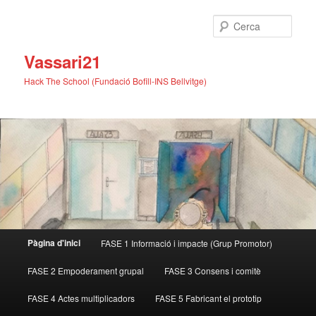
Cerca
Vassari21
Hack The School (Fundació Bofill-INS Bellvitge)
Menú
Pàgina d'inici
FASE 1 Informació i impacte (Grup Promotor)
Aneu
Aneu
principal
FASE 2 Empoderament grupal
FASE 3 Consens i comitè
al
al
FASE 4 Actes multiplicadors
FASE 5 Fabricant el prototip
contingut
contingut