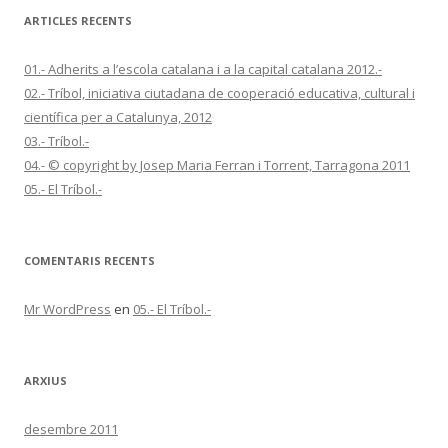
c
ARTICLES RECENTS
a
:
01.- Adherits a l’escola catalana i a la capital catalana 2012.-
02.- Tríbol, iniciativa ciutadana de cooperació educativa, cultural i
científica per a Catalunya, 2012
03.- Tríbol.-
04.- © copyright by Josep Maria Ferran i Torrent, Tarragona 2011
05.- El Tríbol.-
COMENTARIS RECENTS
Mr WordPress
en
05.- El Tríbol.-
ARXIUS
desembre 2011