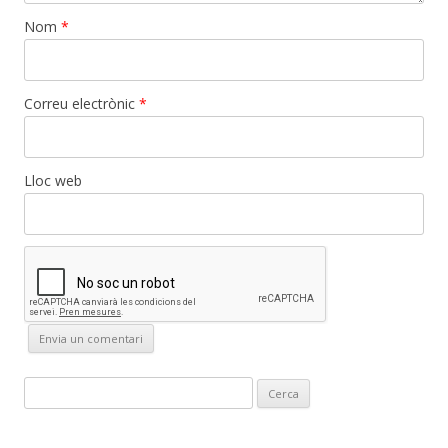
Nom
*
Correu electrònic
*
Lloc web
C
e
r