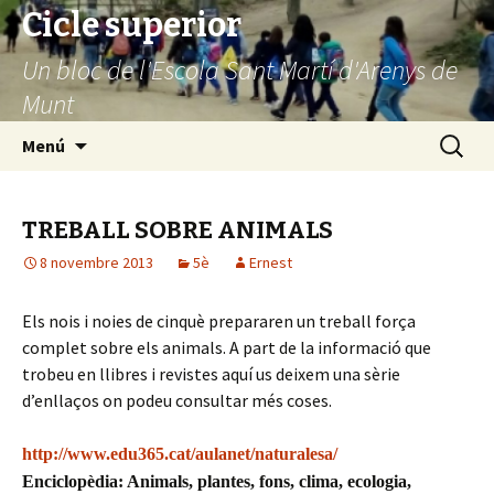
Cicle superior
Un bloc de l'Escola Sant Martí d'Arenys de
Munt
Vés
Cerca:
Menú
al
contingut
TREBALL SOBRE ANIMALS
8 novembre 2013
5è
Ernest
Els nois i noies de cinquè prepararen un treball força
complet sobre els animals. A part de la informació que
trobeu en llibres i revistes aquí us deixem una sèrie
d’enllaços on podeu consultar més coses.
http://www.edu365.cat/aulanet/naturalesa/
Enciclopèdia: Animals, plantes, fons, clima, ecologia,