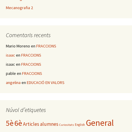
Mecanografia 2
Comentaris recents
Mario Moreno
en
FRACCIONS
isaac
en
FRACCIONS
isaac
en
FRACCIONS
pable
en
FRACCIONS
angelina
en
EDUCACIÓ EN VALORS
Núvol d’etiquetes
General
5è
6è
Articles alumnes
English
Curiositats