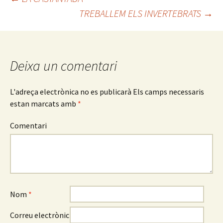
o
ar
TREBALLEM ELS INVERTEBRATS
→
Navegació
k
te
ix
pels
Deixa un comentari
articles
L'adreça electrònica no es publicarà
Els camps necessaris
estan marcats amb
*
Comentari
Nom
*
Correu electrònic