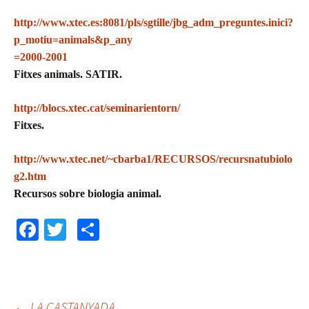
http://www.xtec.es:8081/pls/sgtille/jbg_adm_preguntes.inici?
p_motiu=animals&p_any
=2000-2001
Fitxes animals. SATIR.
http://blocs.xtec.cat/seminarientorn/
Fitxes.
http://www.xtec.net/~cbarba1/RECURSOS/recursnatubiolo
g2.htm
Recursos sobre biologia animal.
Fa
T
C
ce
wi
o
b
tt
m
o
er
p
←
LA CASTANYADA