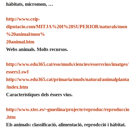
hàbitats, micromon, …
http://www.ceip-
diputacio.com/MITJA%20I%20SUPERIOR/naturals/mon
%20animal/mon%
20animal.htm
Webs animals. Molts recursos.
http://www.edu365.cat/eso/muds/ciencies/essersvius/imatges/
essers1.swf
http://www.edu365.cat/primaria/muds/natural/animalplanta
/index.htm
Característiques dels éssers vius.
http://www.xtec.es/~gmedina/projecte/reproduc/reproduccio
.htm
Els animals: classificació, alimentació, reprodcció i hàbitat.