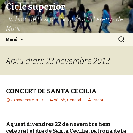
Cicle superior
Un bloc de l'Escola Sant Martí d'Arenys de
Munt
Vés
Cerca:
Menú
al
contingut
Arxiu diari: 23 novembre 2013
CONCERT DE SANTA CECILIA
23 novembre 2013
5è
,
6è
,
General
Ernest
Aquest divendres 22 de novembre hem
celebrat el dia de Santa Cecilia, patrona de la