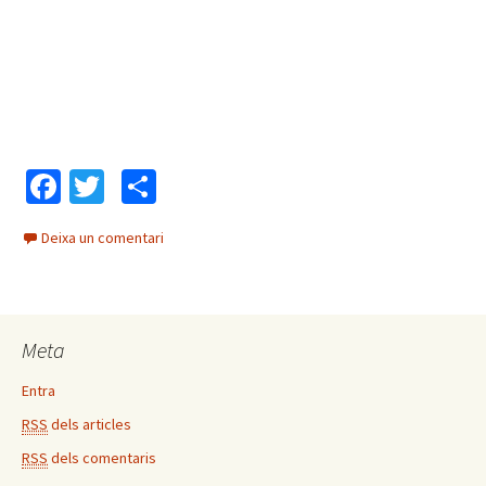
Fa
T
C
ce
wi
o
Deixa un comentari
b
tt
m
o
er
p
o
ar
Meta
k
te
ix
Entra
RSS
dels articles
RSS
dels comentaris