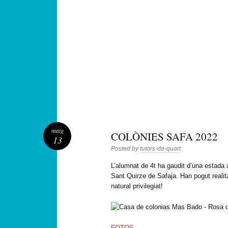
maig
COLÒNIES SAFA 2022
13
Posted by
tutors-de-quart
L’alumnat de 4t ha gaudit d’una estada
Sant Quirze de Safaja. Han pogut realit
natural privilegiat!
FOTOS