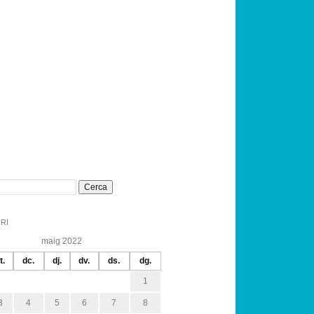
RI
maig 2022
t.
dc.
dj.
dv.
ds.
dg.
1
3
4
5
6
7
8