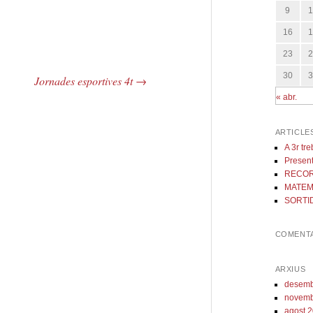
9
16
23
30
Jornades esportives 4t
→
« abr.
ARTICLE
A 3r tr
Present
RECOR
MATEM
SORTID
COMENTA
ARXIUS
desemb
novemb
agost 