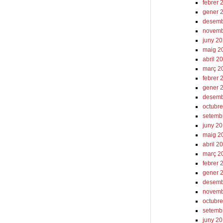
febrer 
gener 
desemb
novemb
juny 2
maig 2
abril 2
març 2
febrer 
gener 
desemb
octubr
setemb
juny 2
maig 2
abril 2
març 2
febrer 
gener 
desemb
novemb
octubr
setemb
juny 2