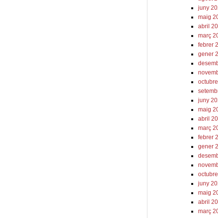
juny 2
maig 2
abril 2
març 2
febrer 
gener 
desemb
novemb
octubr
setemb
juny 2
maig 2
abril 2
març 2
febrer 
gener 
desemb
novemb
octubr
juny 2
maig 2
abril 2
març 2