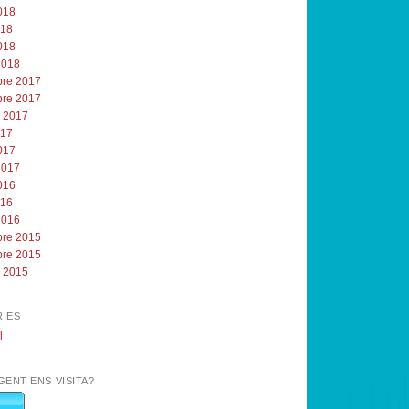
018
018
018
2018
re 2017
re 2017
e 2017
017
017
2017
016
016
2016
re 2015
re 2015
e 2015
IES
l
GENT ENS VISITA?