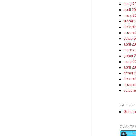
maig 2
abril 2
març 2
febrer 
desemb
novemb
octubr
abril 2
març 2
gener 
maig 2
abril 2
gener 
desemb
novemb
octubr
CATEGOR
Genera
QUANTA 