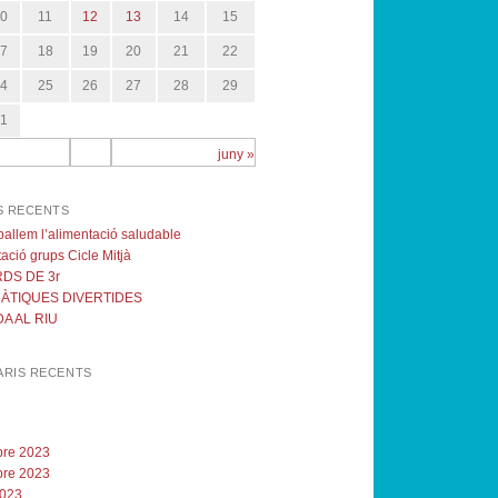
10
11
12
13
14
15
17
18
19
20
21
22
24
25
26
27
28
29
31
juny »
S RECENTS
eballem l’alimentació saludable
ació grups Cicle Mitjà
DS DE 3r
ÀTIQUES DIVERTIDES
A AL RIU
RIS RECENTS
re 2023
re 2023
2023