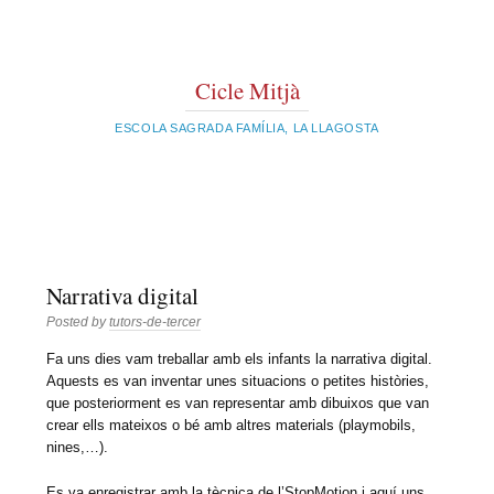
Cicle Mitjà
ESCOLA SAGRADA FAMÍLIA, LA LLAGOSTA
Narrativa digital
Posted by
tutors-de-tercer
Fa uns dies vam treballar amb els infants la narrativa digital.
Aquests es van inventar unes situacions o petites històries,
que posteriorment es van representar amb dibuixos que van
crear ells mateixos o bé amb altres materials (playmobils,
nines,…).
Es va enregistrar amb la tècnica de l’StopMotion i aquí uns