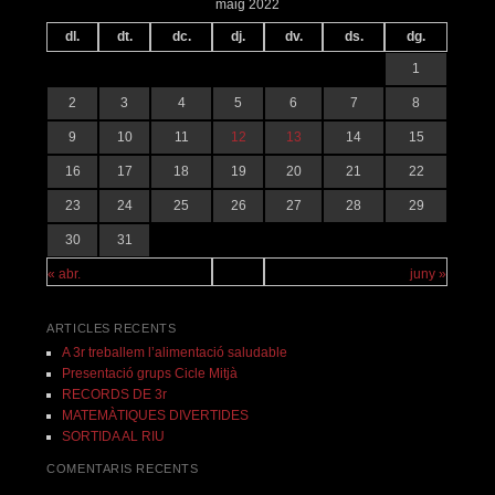
maig 2022
dl.
dt.
dc.
dj.
dv.
ds.
dg.
1
2
3
4
5
6
7
8
9
10
11
12
13
14
15
16
17
18
19
20
21
22
23
24
25
26
27
28
29
30
31
« abr.
juny »
ARTICLES RECENTS
A 3r treballem l’alimentació saludable
Presentació grups Cicle Mitjà
RECORDS DE 3r
MATEMÀTIQUES DIVERTIDES
SORTIDA AL RIU
COMENTARIS RECENTS