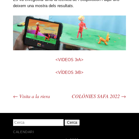
deixem una mostra dels resultats.
<VIDEOS 3rA>
<VÍDEOS 3rB>
←
Visita a la riera
COLÒNIES SAFA 2022
→
Navegació pels articles
Cerca
CALENDARI