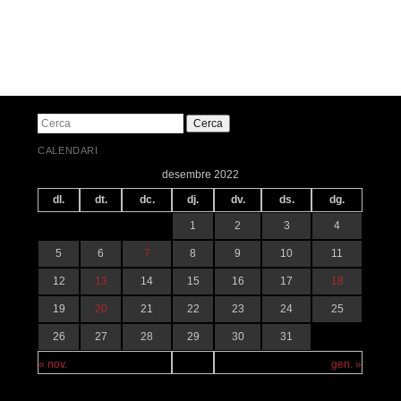
Navegació pels articles
Cerca
CALENDARI
desembre 2022
dl.
dt.
dc.
dj.
dv.
ds.
dg.
1
2
3
4
5
6
7
8
9
10
11
12
13
14
15
16
17
18
19
20
21
22
23
24
25
26
27
28
29
30
31
« nov.
gen. »