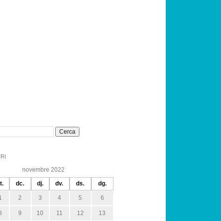
RI
novembre 2022
t.
dc.
dj.
dv.
ds.
dg.
1
2
3
4
5
6
8
9
10
11
12
13