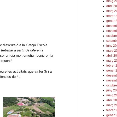
maig 2
abril 2
març 2
febrer 
gener 
desemb
novemb
octubr
setemb
r d’excursió a la
Granja
Escola
juny 2
eballar a partir de diferents
maig 2
ser un dia molt emotiu i bonic on la
abril 2
març 2
present!
febrer 
gener 
eure les activitats que va fer 3r i a
desemb
iències de 4t!
novemb
octubr
juny 2
maig 2
abril 2
març 2
febrer 
gener 