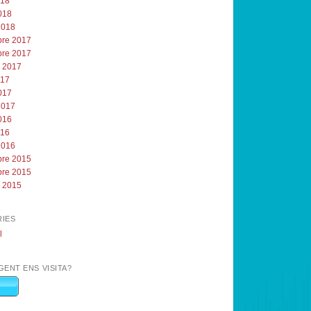
018
018
2018
re 2017
re 2017
e 2017
017
017
2017
016
016
2016
re 2015
re 2015
e 2015
IES
l
GENT ENS VISITA?