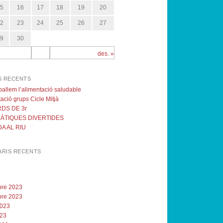
15
16
17
18
19
20
22
23
24
25
26
27
29
30
des. »
S RECENTS
eballem l’alimentació saludable
ació grups Cicle Mitjà
DS DE 3r
ÀTIQUES DIVERTIDES
A AL RIU
RIS RECENTS
re 2023
re 2023
2023
023