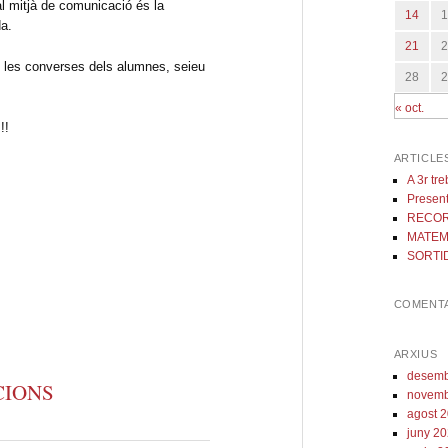
al mitjà de comunicació és la
14
da.
21
 les converses dels alumnes, seieu
28
« oct.
!!
ARTICLE
A 3r tr
Present
RECOR
MATEM
SORTID
COMENTA
ARXIUS
desemb
CIONS
novemb
agost 
juny 2