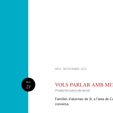
MES:
NOVEMBRE 2022
nov.
VOLS PARLAR AMB MI
21
Posted by
tutors-de-tercer
Famílies d’alumnes de 3r, a l’àrea de Cat
conversa.