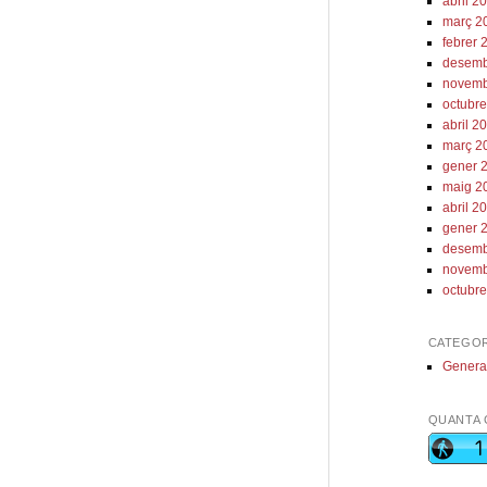
abril 2
març 2
febrer 
desemb
novemb
octubr
abril 2
març 2
gener 
maig 2
abril 2
gener 
desemb
novemb
octubr
CATEGOR
Genera
QUANTA 