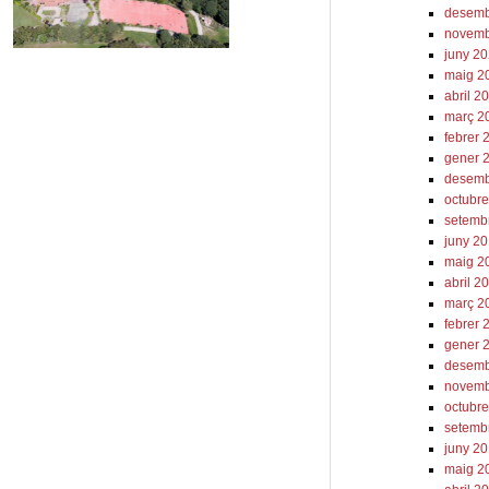
desemb
novemb
juny 2
maig 2
abril 2
març 2
febrer 
gener 
desemb
octubr
setemb
juny 2
maig 2
abril 2
març 2
febrer 
gener 
desemb
novemb
octubr
setemb
juny 2
maig 2