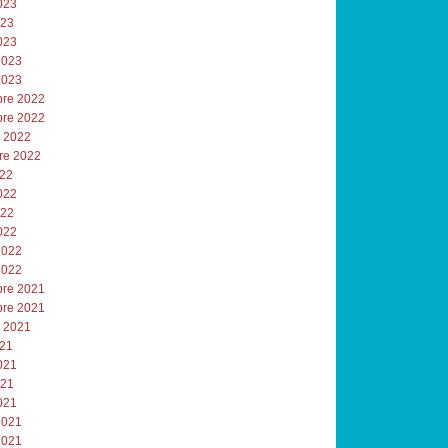
023
023
023
2023
2023
re 2022
re 2022
e 2022
re 2022
022
022
022
022
2022
2022
re 2021
re 2021
e 2021
021
021
021
021
2021
2021