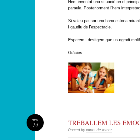
Hem inventat una situació on el princip
paraula. Posteriorment l’hem interpreta
Si voleu passar una bona estona mirant
i gaudiu de l’espectacle.
Esperem i desitgem que us agradi molt!
Gràcies
nov.
TREBALLEM LES EMO
14
Posted by
tutors-de-tercer