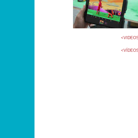
<VIDEOS
<VÍDEOS
Navegació pels articles