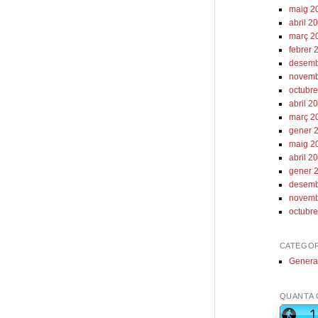
maig 2
abril 2
març 2
febrer 
desemb
novemb
octubr
abril 2
març 2
gener 
maig 2
abril 2
gener 
desemb
novemb
octubr
CATEGOR
Genera
QUANTA 