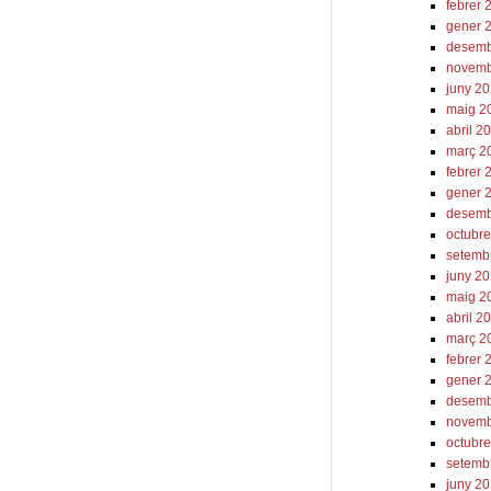
febrer 
gener 
desemb
novemb
juny 2
maig 2
abril 2
març 2
febrer 
gener 
desemb
octubr
setemb
juny 2
maig 2
abril 2
març 2
febrer 
gener 
desemb
novemb
octubr
setemb
juny 2