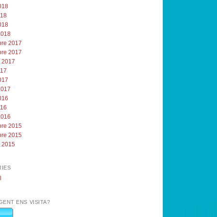
018
018
018
2018
re 2017
re 2017
e 2017
017
017
2017
016
016
2016
re 2015
re 2015
e 2015
IES
l
GENT ENS VISITA?