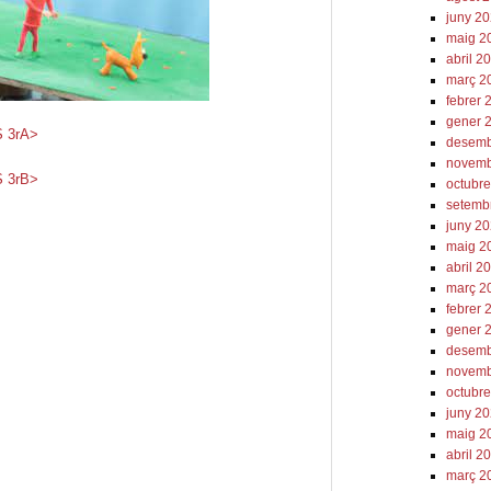
juny 2
maig 2
abril 2
març 2
febrer 
gener 
 3rA>
desemb
novemb
 3rB>
octubr
setemb
juny 2
maig 2
abril 2
març 2
febrer 
gener 
desemb
novemb
octubr
juny 2
maig 2
abril 2
març 2