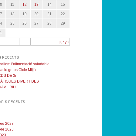
10
11
12
13
14
15
17
18
19
20
21
22
24
25
26
27
28
29
31
juny »
S RECENTS
eballem l’alimentació saludable
ació grups Cicle Mitjà
DS DE 3r
ÀTIQUES DIVERTIDES
A AL RIU
RIS RECENTS
re 2023
re 2023
2023