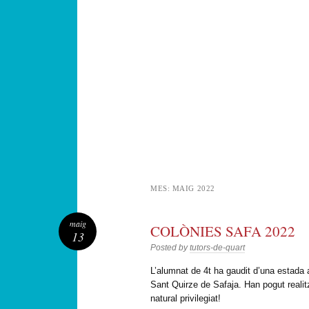
MES:
MAIG 2022
maig
COLÒNIES SAFA 2022
13
Posted by
tutors-de-quart
L’alumnat de 4t ha gaudit d’una estada
Sant Quirze de Safaja. Han pogut realit
natural privilegiat!