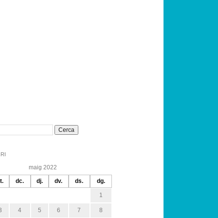
RI
maig 2022
t.
dc.
dj.
dv.
ds.
dg.
1
3
4
5
6
7
8