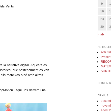
9
16
23
30
« abr.
ARTICLE
A 3r tr
Present
RECOR
s la narrativa digital. Aquests es
MATEM
històries, que posteriorment es van
SORTID
 ells mateixos o bé amb altres
COMENTA
StopMotion i aquí uns deixem una
ARXIUS
desemb
novemb
agost 