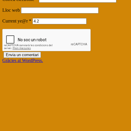
Lloc web
Current ye@r
*
Gràcies al WordPress.