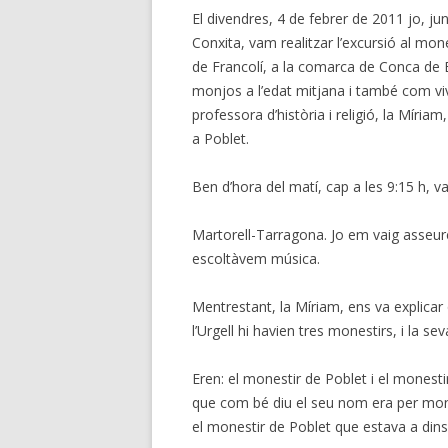
El divendres, 4 de febrer de 2011 jo, j
Conxita, vam realitzar l’excursió al mon
de Francolí, a la comarca de Conca de 
monjos a l’edat mitjana i també com viv
professora d’història i religió, la Míria
a Poblet.
Ben d’hora del matí, cap a les 9:15 h, v
Martorell-Tarragona. Jo em vaig asseure
escoltàvem música.
Mentrestant, la Míriam, ens va explicar
l’Urgell hi havien tres monestirs, i la s
Eren: el monestir de Poblet i el monest
que com bé diu el seu nom era per mo
el monestir de Poblet que estava a dins