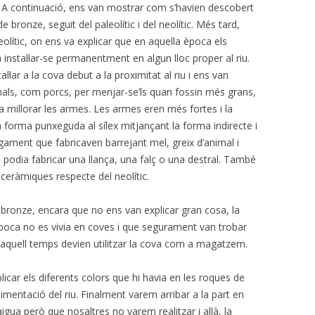
… A continuació, ens van mostrar com s’havien descobert
 bronze, seguit del paleolític i del neolític. Més tard,
eolític, on ens va explicar que en aquella època els
nstal·lar-se permanentment en algun lloc proper al riu.
·lar a la cova debut a la proximitat al riu i ens van
ls, com porcs, per menjar-se’ls quan fossin més grans,
 i a millorar les armes. Les armes eren més fortes i la
a forma punxeguda al sílex mitjançant la forma indirecte i
ament que fabricaven barrejant mel, greix d’animal i
 podia fabricar una llança, una falç o una destral. També
i ceràmiques respecte del neolític.
e bronze, encara que no ens van explicar gran cosa, la
època no es vivia en coves i que segurament van trobar
 aquell temps devien utilitzar la cova com a magatzem.
plicar els diferents colors que hi havia en les roques de
imentació del riu. Finalment varem arribar a la part en
igua però que nosaltres no varem realitzar i allà, la