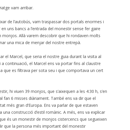
viatge vam arribar.
ixar de l’autobús, vam traspassar dos portals enormes i
n uns bancs a l’entrada del monestir sense fer gaire
en monjos. Allà varem descobrir que hi rondaven
molts
onar una mica de menjar del nostre entrepà.
r el Marcel, que seria el nostre guia durant la visita al
i a continuació, el Marcel ens va portar fins al claustre
ua que es filtrava per sota seu i que comportava un cert
stir, hi viuen 39 monjos, que s’aixequen a les 4:30 h,
s’en
tal fan 6 misses diàriament. També ens va dir que el
itat més gran d’Europa. Ens va parlar de que estaven
a una construcció d’estil romànic. A més, ens va explicar
i que és un monestir de monjos cistercencs que segueixen
ir que la persona més important del monestir