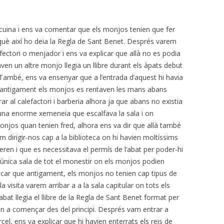
 cuina i ens va comentar que els monjos tenien que fer
què així ho deia la Regla de Sant Benet. Després varem
ctori o menjador i ens va explicar que allà no es podia
n un altre monjo llegia un llibre durant els àpats debut
. També, ens va ensenyar que a l’entrada d’aquest hi havia
n antigament els monjos es rentaven les mans abans
ar al calefactori i barberia alhora ja que abans no existia
via una enorme xemeneia que escalfava la sala i on
onjos quan tenien fred, alhora ens va dir que allà també
em dirigir-nos cap a la biblioteca on hi havien moltíssims
 eren i que es necessitava el permís de l’abat per poder-hi
 l’única sala de tot el monestir on els monjos podien
xplicar que antigament, els monjos no tenien cap tipus de
 visita varem arribar a a la sala capitular on tots els
abat llegia el llibre de la Regla de Sant Benet format per
ven a començar des del principi. Després vam entrar a
rcel, ens va explicar que hi havien enterrats els reis de