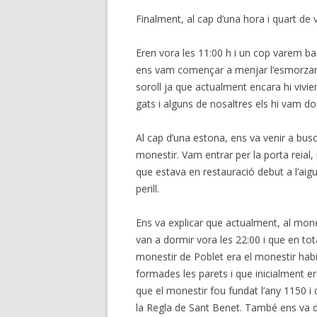
Finalment, al cap d’una hora i quart de 
Eren vora les 11:00 h
i un cop varem ba
ens vam començar a menjar l’esmorzar e
soroll ja que actualment encara hi vivi
gats i alguns de nosaltres els hi vam d
Al cap d’una estona, ens va venir a busca
monestir. Vam entrar per la porta reial, 
que estava en restauració debut a l’aig
perill.
Ens va explicar que actualment, al mone
van a dormir vora les 22:00 i que en to
monestir de Poblet era el monestir hab
formades les parets i
que inicialment er
que el monestir fou fundat l’any 1150 
la Regla de Sant Benet. També ens va d