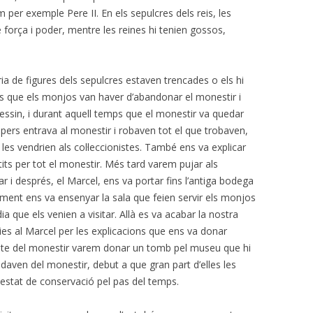
 per exemple Pere II. En els
sepulcres dels reis, les
e força i poder, mentre les reines hi tenien gossos,
a de figures dels sepulcres estaven trencades o els hi
s que els monjos van haver d’abandonar el monestir i
ssin, i durant aquell temps que el monestir va quedar
pers entrava al monestir i robaven tot el que trobaven,
es vendrien als col·leccionistes. També ens va explicar
its per tot el monestir. Més tard varem pujar als
 i després, el Marcel, ens va portar fins l’antiga bodega
alment ens va ensenyar la sala que feien servir els monjos
ia que els venien a visitar. Allà es va acabar la nostra
àcies al Marcel per les explicacions que ens va donar
ecinte del monestir varem donar un tomb pel museu que hi
edaven del monestir, debut a que gran part d’elles les
 estat de conservació pel pas del temps.