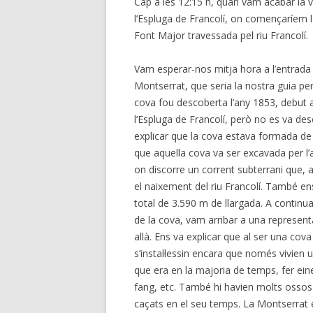
Cap a les 12:15 h, quan vam acabar la v
l’Espluga de Francolí, on començaríem l
Font Major travessada pel riu Francolí.
Vam esperar-nos mitja hora a l’entrada d
Montserrat, que seria la nostra guia per
cova fou descoberta l’any 1853, debut a 
l’Espluga de Francolí, però no es va desc
explicar que la cova estava formada de
que aquella cova va ser excavada per l
on discorre un corrent subterrani que, al
el naixement del riu Francolí. També en
total de
3.590 m de llargada. A continua
de la cova, vam arribar a una represen
allà. Ens va explicar que al ser una cov
s’instal·lessin encara que només vivien 
que era en la majoria de temps, fer eine
fang, etc. També hi havien molts ossos
caçats en el seu temps. La Montserrat 