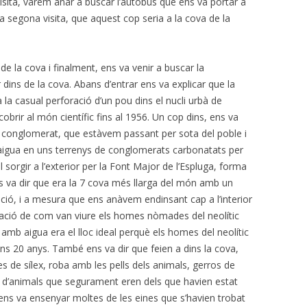
isita, varem anar a buscar l’autobús que ens va portar a
a segona visita, que aquest cop seria a la cova de la
e la cova i finalment, ens va venir a buscar la
 dins de la cova. Abans d’entrar ens va explicar que la
la casual perforació d’un pou dins el nucli urbà de
obrir al món científic fins al 1956. Un cop dins, ens va
 conglomerat, que estàvem passant per sota del poble i
’aigua en uns terrenys de conglomerats carbonatats per
 sorgir a l’exterior per la Font Major de l’Espluga, forma
s va dir que era la 7 cova més llarga del món amb un
ció, i a mesura que ens anàvem endinsant cap a l’interior
tació de com van viure els homes nòmades del neolític
a amb aigua era el lloc ideal perquè els homes del neolític
uns 20 anys. També ens va dir que feien a dins la cova,
s de sílex, roba amb les pells dels animals, gerros de
 d’animals que segurament eren dels que havien estat
ens va ensenyar moltes de les eines que s’havien trobat