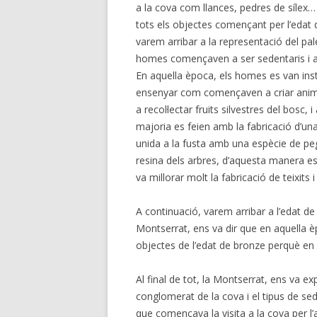
a la cova com llances, pedres de sílex
tots els objectes començant per l’edat de
varem arribar a la representació del pal
homes començaven a ser sedentaris i a i
En aquella època, els homes es van instal
ensenyar com començaven a criar anima
a recol·lectar fruits silvestres del bosc,
majoria es feien amb la fabricació d’un
unida a la fusta amb una espècie de peg
resina dels arbres, d’aquesta manera es
va millorar molt la fabricació de teixits 
A continuació, varem arribar a l’edat d
Montserrat, ens va dir que en aquella 
objectes de l’edat de bronze perquè en
Al final de tot, la Montserrat, ens va ex
conglomerat de la cova i el tipus de sed
que començava la visita a la cova per l’a