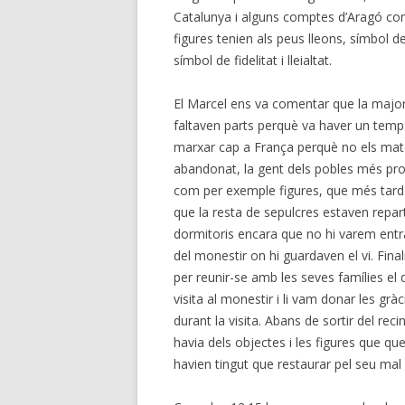
Catalunya i alguns comptes d’Aragó com
figures tenien als peus lleons, símbol d
símbol de fidelitat i lleialtat.
El Marcel ens va comentar que la majori
faltaven parts perquè va haver un temp
marxar cap a França perquè no els mate
abandonat, la gent dels pobles més pro
com per exemple figures, que més tard l
que la resta de sepulcres estaven repart
dormitoris encara que no hi varem entrar
del monestir on hi guardaven el vi. Fin
per reunir-se amb les seves famílies el d
visita al monestir i li vam donar les gr
durant la visita. Abans de sortir del r
havia dels objectes i les figures que qu
havien tingut que restaurar
pel seu mal