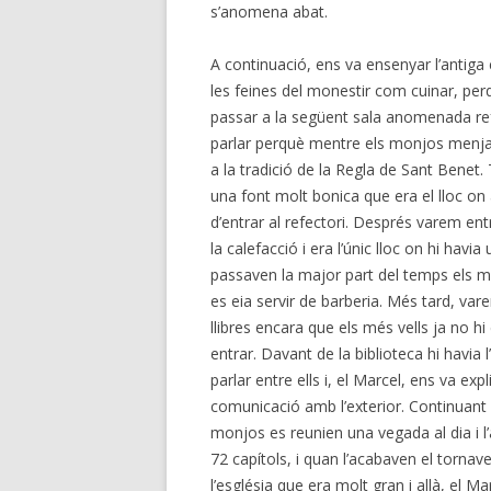
s’anomena abat.
A continuació, ens va ensenyar l’antiga
les feines del monestir com cuinar, per
passar a la següent sala anomenada refe
parlar perquè mentre els monjos menjave
a la tradició de la Regla de Sant Benet
una font molt bonica que era el lloc o
d’entrar al refectori. Després varem entr
la calefacció i era l’únic lloc on hi ha
passaven la major part del temps els m
es eia servir de barberia. Més tard, var
llibres encara que els més vells ja no hi
entrar. Davant de la biblioteca hi havia
parlar entre ells i, el Marcel, ens va e
comunicació amb l’exterior. Continuant la
monjos es reunien una vegada al dia i l’
72 capítols, i quan l’acabaven el torna
l’església que era molt gran i allà, el Ma