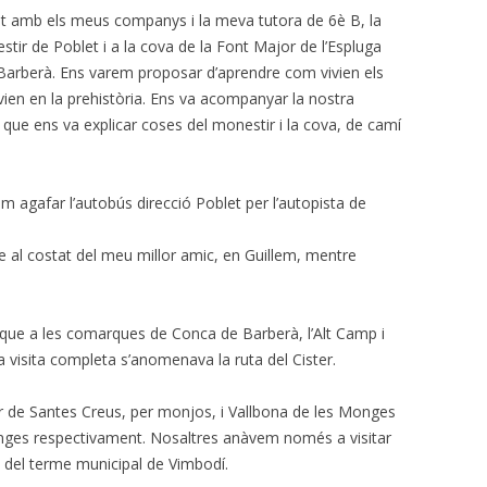
unt amb els meus companys i la meva tutora de 6è B, la
estir de Poblet i a la cova de la Font Major de l’Espluga
Barberà. Ens varem proposar d’aprendre com vivien els
ien en la prehistòria. Ens va acompanyar la nostra
m, que ens va explicar coses del monestir i la cova, de camí
am agafar l’autobús direcció Poblet per l’autopista de
 al costat del meu millor amic, en Guillem, mentre
 que a les comarques de Conca de Barberà, l’Alt Camp i
eva visita completa s’anomenava la ruta del Cister.
ir de Santes Creus, per monjos, i Vallbona de les Monges
nges respectivament. Nosaltres anàvem només a visitar
 del terme municipal de Vimbodí.