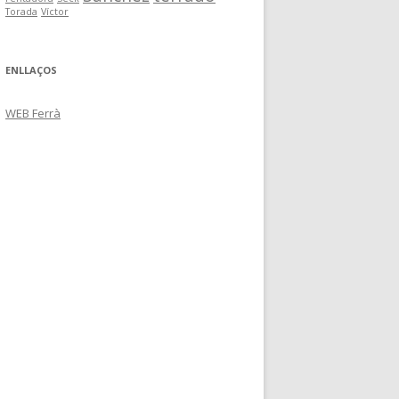
Torada
Víctor
ENLLAÇOS
WEB Ferrà