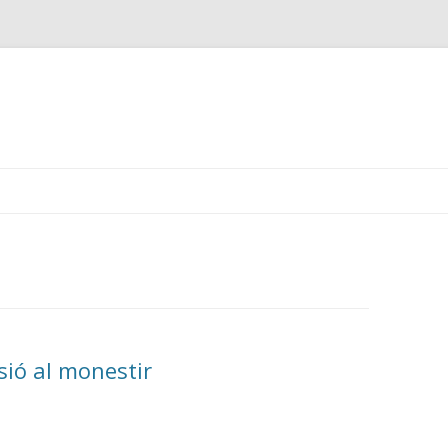
Skip
to
content
sió al monestir