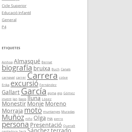
Cicle Superior
Educació Infantil
General
P4
ETIQUETES
Almasqué
Ainhoa
Bernat
biografía
bruixa
Buch
Canals
Carrera
carnaval
carrer
cotxe
excursió
Erika
Fernández
García
Gallart
goma
gos
Gómez
lluna
invent
Jan
llapis
López
Monestir
Monje
Moreno
moto
Morraja
muntanyes
Muradas
Muñoz
Olga
niño
P4A
perro
persona
Presentació
Queralt
Sánchez
terrado
rentadora
Seck