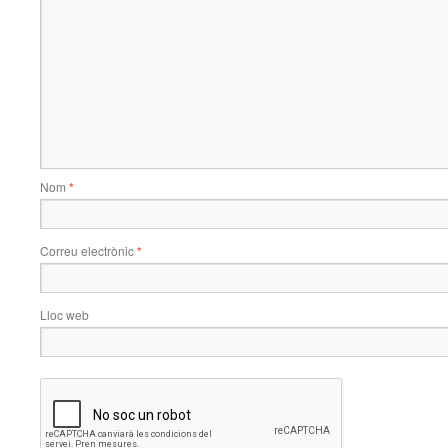
Nom
*
Correu electrònic
*
Lloc web