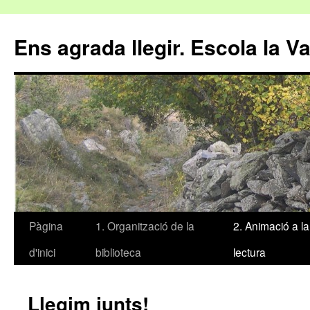
Ens agrada llegir. Escola la V
Pàgina
1. Organització de la
2. Animació a la
Vés
d'inici
biblioteca
lectura
al
contingut
Llegim junts!