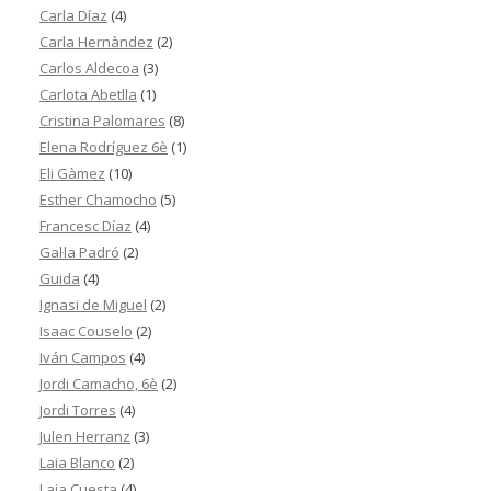
Carla Díaz
(4)
Carla Hernàndez
(2)
Carlos Aldecoa
(3)
Carlota Abetlla
(1)
Cristina Palomares
(8)
Elena Rodríguez 6è
(1)
Eli Gàmez
(10)
Esther Chamocho
(5)
Francesc Díaz
(4)
Gal·la Padró
(2)
Guida
(4)
Ignasi de Miguel
(2)
Isaac Couselo
(2)
Iván Campos
(4)
Jordi Camacho, 6è
(2)
Jordi Torres
(4)
Julen Herranz
(3)
Laia Blanco
(2)
Laia Cuesta
(4)