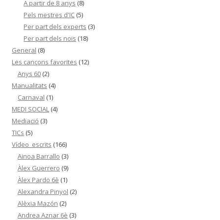
A partir de 8 anys
(8)
Pels mestres d'IC
(5)
Per part dels experts
(3)
Per part dels nois
(18)
General
(8)
Les cançons favorites
(12)
Anys 60
(2)
Manualitats
(4)
Carnaval
(1)
MEDI SOCIAL
(4)
Mediació
(3)
TICs
(5)
Vídeo_escrits
(166)
Ainoa Barrallo
(3)
Àlex Guerrero
(9)
Àlex Pardo 6è
(1)
Alexandra Pinyol
(2)
Alèxia Mazón
(2)
Andrea Aznar 6è
(3)