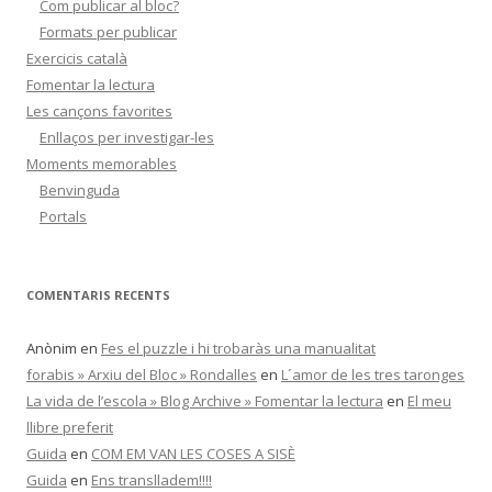
Com publicar al bloc?
Formats per publicar
Exercicis català
Fomentar la lectura
Les cançons favorites
Enllaços per investigar-les
Moments memorables
Benvinguda
Portals
COMENTARIS RECENTS
Anònim
en
Fes el puzzle i hi trobaràs una manualitat
forabis » Arxiu del Bloc » Rondalles
en
L´amor de les tres taronges
La vida de l’escola » Blog Archive » Fomentar la lectura
en
El meu
llibre preferit
Guida
en
COM EM VAN LES COSES A SISÈ
Guida
en
Ens translladem!!!!