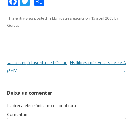
F
T
C
ac
w
o
e
itt
m
This entry was posted in
Els nostres escrits
on
15 abril 2008
by
Guida
.
b
er
p
o
ar
o
te
k
ix
Post
←
La cançó favorita de l´Óscar
Els llibres més votats de 5è A
navigation
(6èB)
→
Deixa un comentari
L'adreça electrònica no es publicarà
Comentari