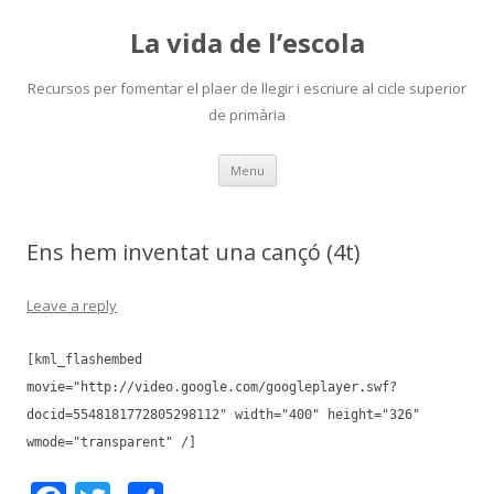
La vida de l’escola
Recursos per fomentar el plaer de llegir i escriure al cicle superior
de primària
Skip
Menu
to
content
Ens hem inventat una cançó (4t)
Leave a reply
[kml_flashembed
movie="http://video.google.com/googleplayer.swf?
docid=5548181772805298112" width="400" height="326"
wmode="transparent" /]