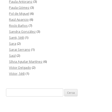
Paula Antoranz
(3)
Paula Gómez
(3)
Pol de Miguel
(6)
Raül Aparicio
(6)
Rocío Baños
(7)
Sandra Gonzàlez
(3)
Santi, 5èB
(1)
Sara
(2)
Sarai Serrano
(1)
Saül
(2)
Sílvia Aguilar Martínez
(6)
Víctor Delgado
(2)
Víctor, 5èB
(1)
C
e
r
c