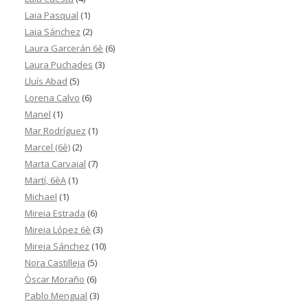
Laia Pasqual
(1)
Laia Sánchez
(2)
Laura Garcerán 6è
(6)
Laura Puchades
(3)
Lluís Abad
(5)
Lorena Calvo
(6)
Manel
(1)
Mar Rodríguez
(1)
Marcel (6è)
(2)
Marta Carvajal
(7)
Martí, 6èA
(1)
Michael
(1)
Mireia Estrada
(6)
Mireia López 6è
(3)
Mireia Sánchez
(10)
Nora Castilleja
(5)
Òscar Moraño
(6)
Pablo Mengual
(3)