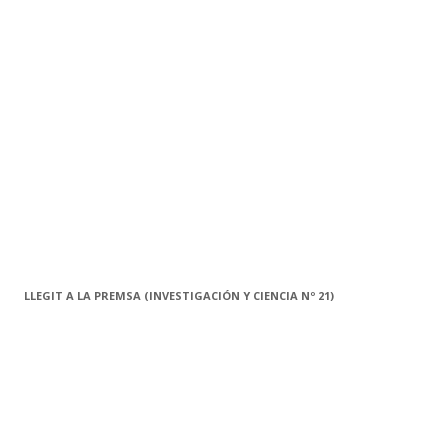
a
:
LLEGIT A LA PREMSA (INVESTIGACIÓN Y CIENCIA Nº 21)