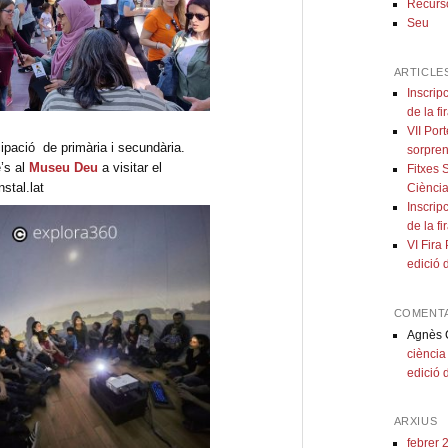
Recurs
Seu
ARTICLE
Inscripc
de la fi
VII Por
cipació de primària i secundària.
sorpren
e’s al
Museu Deu
a visitar el
Fitxes 
nstal.lat
Ciència
Inscripc
de la fi
VI Fira
edició d
COMENTA
Agnès 
ciència 
edició 
ARXIUS
febrer 