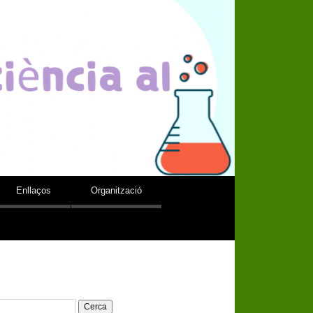
arrer
Enllaços
Organització