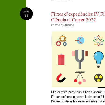
maig
Fitxes d’experiències IV Fi
11
Ciència al Carrer 2022
Posted by
mforjan
ELs centres participants han elaborat
Fira en què ens mostren la descripció i d
Podeu conèixer les experiències i proje