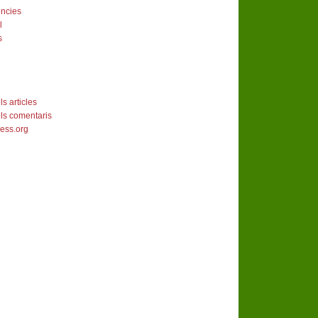
ències
l
s
s articles
ls comentaris
ess.org