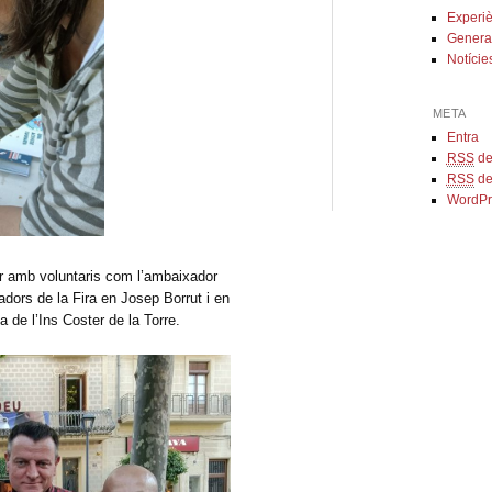
Experi
Genera
Notície
META
Entra
RSS
del
RSS
de
WordPr
ar amb voluntaris com l’ambaixador
ors de la Fira en Josep Borrut i en
de l’Ins Coster de la Torre.