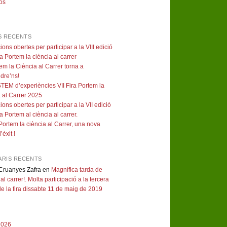
os
S RECENTS
ions obertes per participar a la VIII edició
ra Portem la ciència al carrer
tem la Ciència al Carrer torna a
dre’ns!
STEM d’experiències VII Fira Portem la
 al Carrer 2025
ions obertes per participar a la VII edició
ra Portem al ciència al carrer.
 Portem la ciència al Carrer, una nova
’èxit !
RIS RECENTS
Cruanyes Zafra
en
Magnífica tarda de
al carrer!. Molta participació a la tercera
de la fira dissabte 11 de maig de 2019
2026