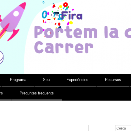
Portem la ciència al c
MATEMÀTIQUES DEL BAIX PENEDÈS
Programa
Seu
Experiències
Recursos
rs
Preguntes freqüents
Cerca