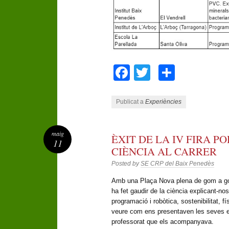
Facebook
Twitter
Compar
Publicat a
Experiències
maig
ÈXIT DE LA IV FIRA P
11
CIÈNCIA AL CARRER
Posted by
SE CRP del Baix Penedès
Amb una Plaça Nova plena de gom a go
ha fet gaudir de la ciència explicant-no
programació i robòtica, sostenibilitat, f
veure com ens presentaven les seves e
professorat que els acompanyava.