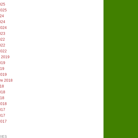
025
2025
024
024
2024
023
2022
022
2022
e 2019
019
019
2019
re 2018
018
018
018
2018
017
017
2017
IES