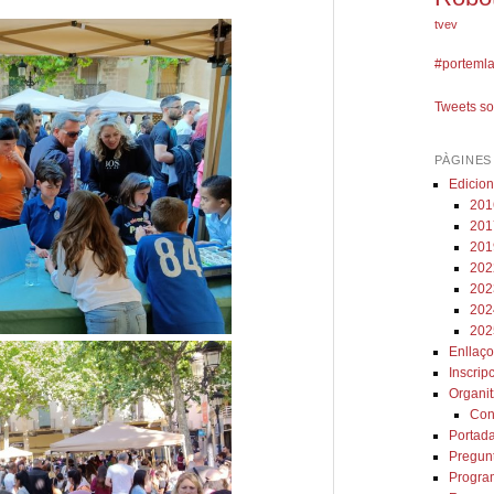
tvev
#portemlac
Tweets s
PÀGINES
Edicion
201
201
201
202
202
202
202
Enllaç
Inscrip
Organit
Con
Portad
Pregunt
Progra