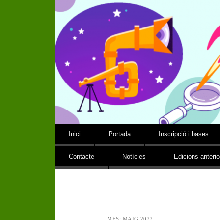
QUARTA FIRA DE CIÈNCIA, TECNOLOGIA, ENGINYERIA I 
Vés al contingut
Inici
Portada
Inscripció i bases
Contacte
Notícies
Edicions anterio
MES:
MAIG 2022