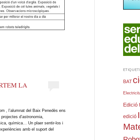
teix
ETIQUET
c
BAT
ORTEM LA
Electricit
Edició 
m , l’alumnat del Baix Penedès ens
edició
s projectes d’astronomia,
ísica, química… Un plaer sentir-los i
Mat
xperiències amb el suport del
Robot