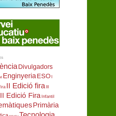
ES
iència
Divulgadors
Enginyeria
ESO
I
at
II Edició fira
fira
III
III Edició Fira
Infantil
emàtiques
Primària
Tecnologia
ica