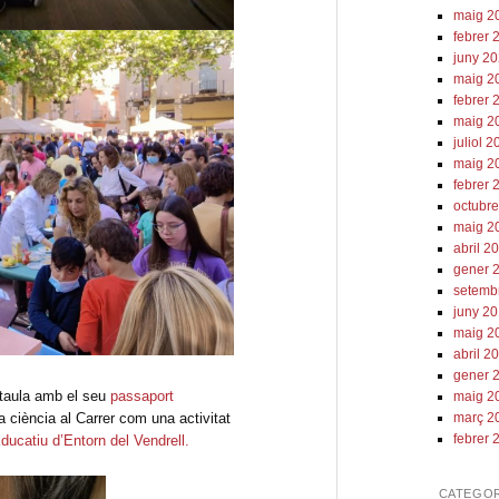
maig 2
febrer 
juny 2
maig 2
febrer 
maig 2
juliol 
maig 2
febrer 
octubr
maig 2
abril 2
gener 
setemb
juny 2
maig 2
abril 2
gener 
 taula amb el seu
passaport
maig 2
a ciència al Carrer com una activitat
març 2
febrer 
ducatiu d’Entorn del Vendrell.
CATEGOR