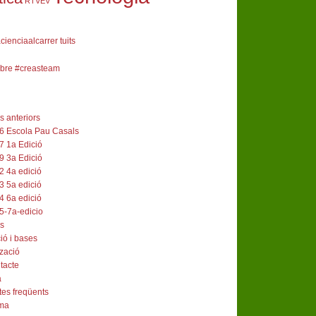
RTVEV
ienciaalcarrer tuits
obre #creasteam
s anteriors
6 Escola Pau Casals
7 1a Edició
9 3a Edició
2 4a edició
3 5a edició
4 6a edició
5-7a-edicio
os
ció i bases
zació
tacte
a
es freqüents
ma