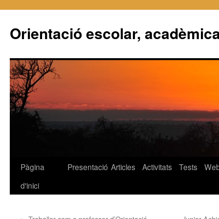
Orientació escolar, acadèmica
Pàgina
Presentació
Articles
Activitats
Tests
We
Vés
d'inici
al
contingut
←
Treballar com a professor d’Orientació
Junior Achi