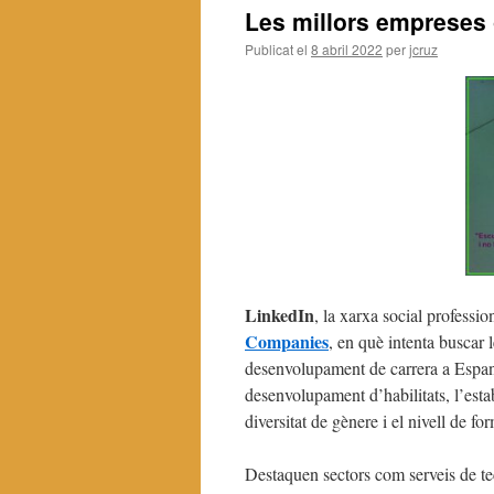
Les millors empreses 
Publicat el
8 abril 2022
per
jcruz
LinkedIn
, la xarxa social professio
Companies
, en què intenta buscar
desenvolupament de carrera a Espany
desenvolupament d’habilitats, l’estabi
diversitat de gènere i el nivell de f
Destaquen sectors com serveis de te