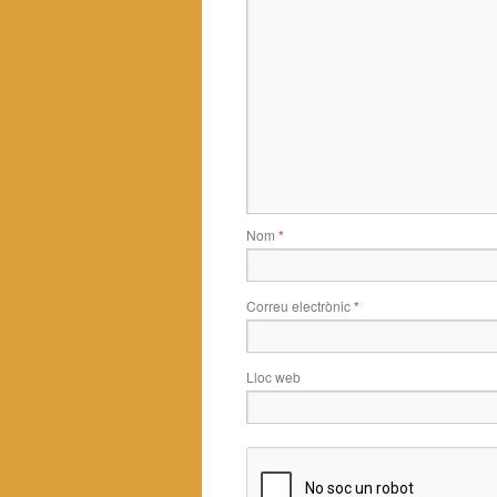
Nom
*
Correu electrònic
*
Lloc web