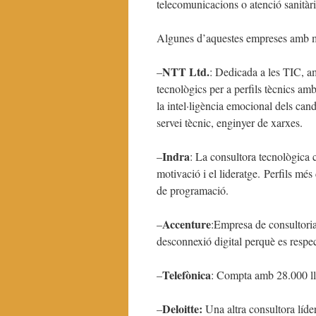
telecomunicacions o atenció sanitària
Algunes d’aquestes empreses amb mi
NTT Ltd.
–
: Dedicada a les TIC, a
tecnològics per a perfils tècnics amb
la intel·ligència emocional dels can
servei tècnic, enginyer de xarxes.
Indra
–
: La consultora tecnològica
motivació i el lideratge. Perfils mé
de programació.
Accenture
–
:Empresa de consultoria
desconnexió digital perquè es respec
Telefònica
–
: Compta amb 28.000 llo
Deloitte:
–
Una altra consultora líde