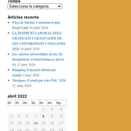
Temes
T
e
Articles recents
m
e
Fitxa de Tutoria: Construint el meu
s
Propi Camí
30 juliol 2026
LA INSERCIÓ LABORAL DELS
GRADUATS I GRADUADES DE
LES UNIVERSITATS CATALANES
2026
16 juliol 2026
Les carreres universitàries en risc de
desaparèixer (o transformar-se) per la
IA
13 juny 2026
Rànquing d’inserció laboral per
estudis
3 juny 2026
Tècniques d’estudi per a les PAU 2026
31 maig 2026
abril 2022
dl.
dt.
dc.
dj.
dv.
ds.
dg.
1
2
3
4
5
6
7
8
9
10
11
12
13
14
15
16
17
18
19
20
21
22
23
24