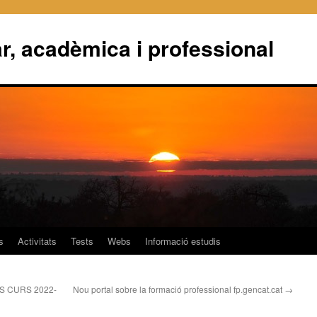
r, acadèmica i professional
s
Activitats
Tests
Webs
Informació estudis
 CURS 2022-
Nou portal sobre la formació professional fp.gencat.cat
→