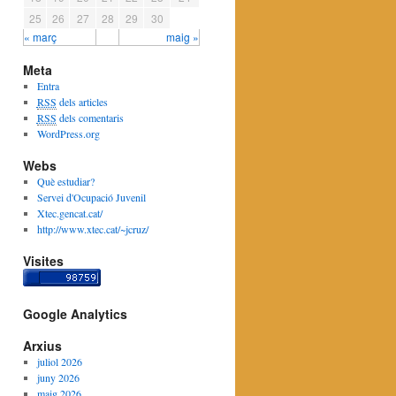
25
26
27
28
29
30
« març
maig »
Meta
Entra
RSS
dels articles
RSS
dels comentaris
WordPress.org
Webs
Què estudiar?
Servei d'Ocupació Juvenil
Xtec.gencat.cat/
http://www.xtec.cat/~jcruz/
Visites
Google Analytics
Arxius
juliol 2026
juny 2026
maig 2026