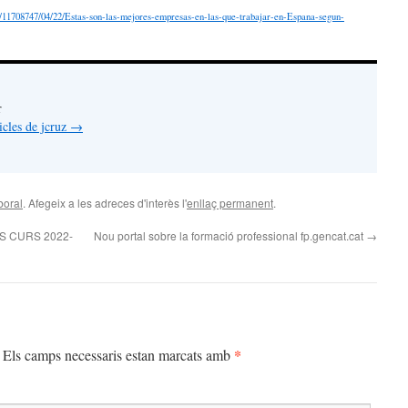
s/11708747/04/22/Estas-son-las-mejores-empresas-en-las-que-trabajar-en-Espana-segun-
r
ticles de jcruz
→
boral
. Afegeix a les adreces d'interès l'
enllaç permanent
.
 CURS 2022-
Nou portal sobre la formació professional fp.gencat.cat
→
*
Els camps necessaris estan marcats amb