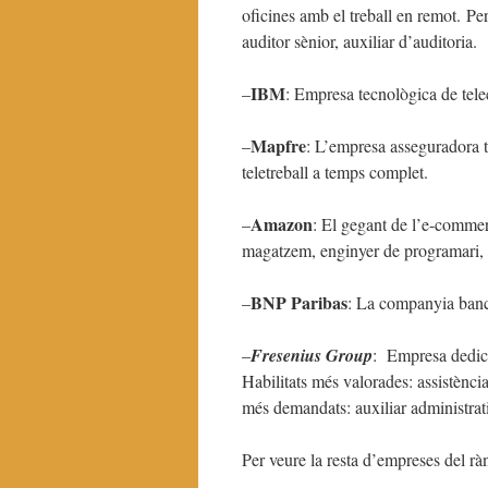
oficines amb el treball en remot. P
auditor sènior, auxiliar d’auditoria.
IBM
–
: Empresa tecnològica de tele
Mapfre
–
: L’empresa asseguradora té
teletreball a temps complet.
Amazon
–
: El gegant de l’e-commer
magatzem, enginyer de programari, t
BNP Paribas
–
: La companyia banc
–
Fresenius Group
: Empresa dedicad
Habilitats més valorades: assistència 
més demandats: auxiliar administrati
Per veure la resta d’empreses del 