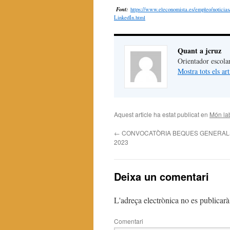
Font:
https://www.eleconomista.es/empleo/noticia
LinkedIn.html
Quant a jcruz
Orientador escola
Mostra tots els ar
Aquest article ha estat publicat en
Món la
←
CONVOCATÒRIA BEQUES GENERALS
2023
Deixa un comentari
L'adreça electrònica no es publicarà
Comentari