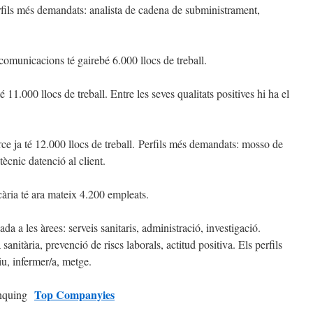
erfils més demandats: analista de cadena de subministrament,
comunicacions té gairebé 6.000 llocs de treball.
 11.000 llocs de treball. Entre les seves qualitats positives hi ha el
ce ja té 12.000 llocs de treball. Perfils més demandats: mosso de
ècnic datenció al client.
ària té ara mateix 4.200 empleats.
a a les àrees: serveis sanitaris, administració, investigació.
sanitària, prevenció de riscs laborals, actitud positiva. Els perfils
u, infermer/a, metge.
Top Companyies
rànquing