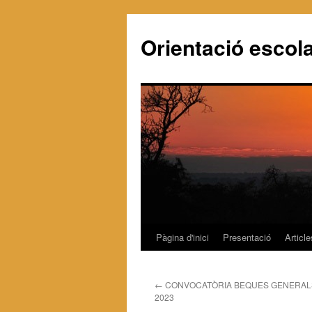
Orientació escola
Pàgina d'inici
Presentació
Article
Vés
al
←
CONVOCATÒRIA BEQUES GENERALS
contingut
2023